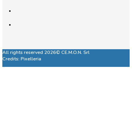
All rights reserved 2026© CE.M.O.N. Srl
Credits:
Pixelleria