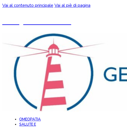
Vai al contenuto principale
Vai al piè di pagina
Un blog ideato da CeMON
OMEOPATIA
SALUTE E