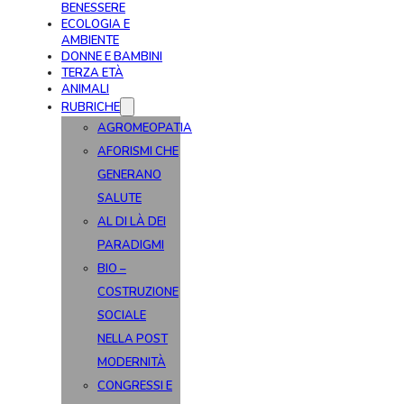
BENESSERE
ECOLOGIA E
AMBIENTE
DONNE E BAMBINI
TERZA ETÀ
ANIMALI
RUBRICHE
AGROMEOPATIA
AFORISMI CHE
GENERANO
SALUTE
AL DI LÀ DEI
PARADIGMI
BIO –
COSTRUZIONE
SOCIALE
NELLA POST
MODERNITÀ
CONGRESSI E