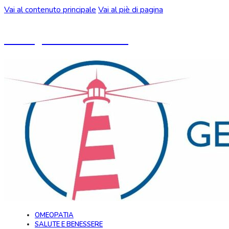
Vai al contenuto principale
Vai al piè di pagina
Un blog ideato da CeMON
OMEOPATIA
SALUTE E BENESSERE