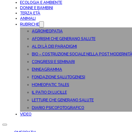
ECOLOGIA E AMBIENTE
DONNE E BAMBINI
TERZA ETÀ
ANIMALI
RUBRICHE
AGROMEOPATIA
AFORISMI CHE GENERANO SALUTE
AL DI LÀ DEI PARADIGMI
BIO – COSTRUZIONE SOCIALE NELLA POST MODERNIT
CONGRESSI E SEMINARI
ENNEAGRAMMA
FONDAZIONE SALUTOGENESI
HOMEOPATIC TALES
IL PATIO DI LUCILLE
LETTURE CHE GENERANO SALUTE
DIARIO PSICOFOTOGRAFICO
VIDEO