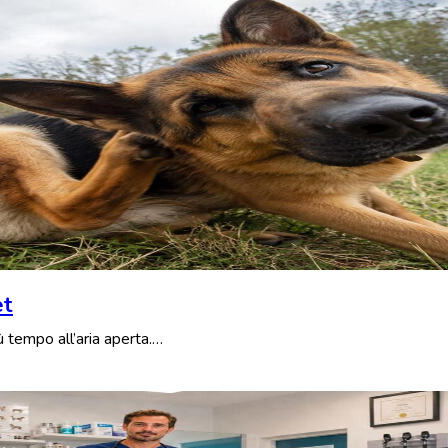
et
iù tempo all’aria aperta.…