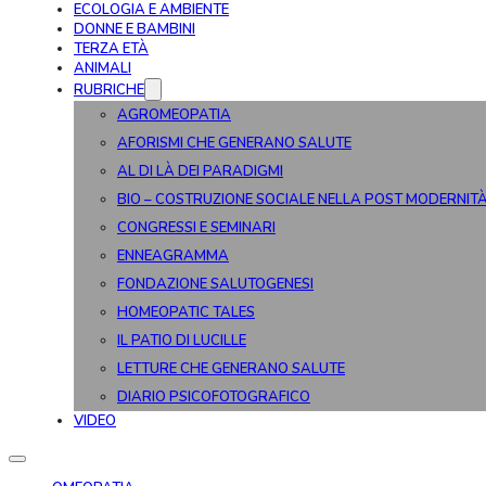
ECOLOGIA E AMBIENTE
DONNE E BAMBINI
TERZA ETÀ
ANIMALI
RUBRICHE
AGROMEOPATIA
AFORISMI CHE GENERANO SALUTE
AL DI LÀ DEI PARADIGMI
BIO – COSTRUZIONE SOCIALE NELLA POST MODERNIT
CONGRESSI E SEMINARI
ENNEAGRAMMA
FONDAZIONE SALUTOGENESI
HOMEOPATIC TALES
IL PATIO DI LUCILLE
LETTURE CHE GENERANO SALUTE
DIARIO PSICOFOTOGRAFICO
VIDEO