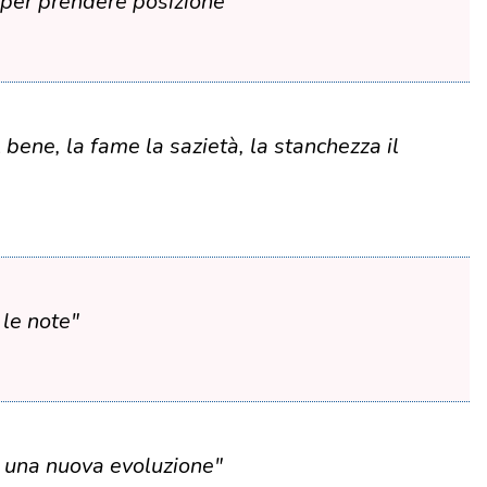
 per prendere posizione"
l bene, la fame la sazietà, la stanchezza il
 le note"
d una nuova evoluzione"