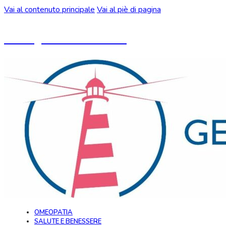
Vai al contenuto principale
Vai al piè di pagina
Un blog ideato da CeMON
OMEOPATIA
SALUTE E BENESSERE