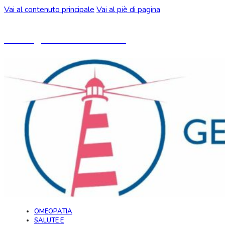
Vai al contenuto principale
Vai al piè di pagina
Un blog ideato da CeMON
OMEOPATIA
SALUTE E