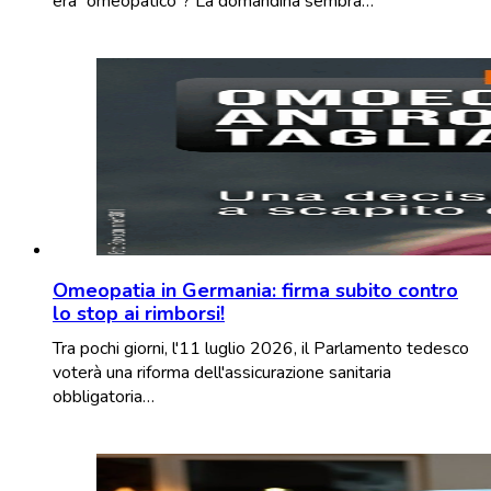
era “omeopatico”? La domandina sembra…
Omeopatia in Germania: firma subito contro
lo stop ai rimborsi!
Tra pochi giorni, l'11 luglio 2026, il Parlamento tedesco
voterà una riforma dell'assicurazione sanitaria
obbligatoria…