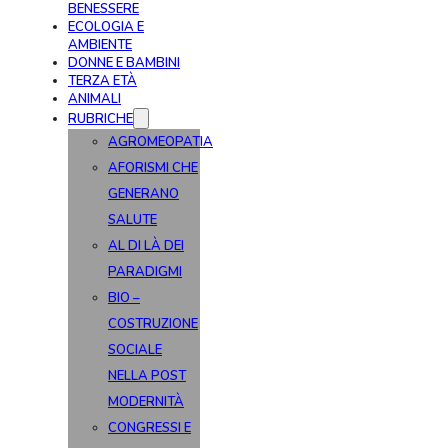
BENESSERE
ECOLOGIA E
AMBIENTE
DONNE E BAMBINI
TERZA ETÀ
ANIMALI
RUBRICHE
AGROMEOPATIA
AFORISMI CHE
GENERANO
SALUTE
AL DI LÀ DEI
PARADIGMI
BIO –
COSTRUZIONE
SOCIALE
NELLA POST
MODERNITÀ
CONGRESSI E