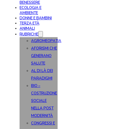
BENESSERE
ECOLOGIA E
AMBIENTE
DONNE E BAMBINI
TERZA ETÀ
ANIMALI
RUBRICHE
AGROMEOPATIA
AFORISMI CHE
GENERANO
SALUTE
AL DI LÀ DEI
PARADIGMI
BIO –
COSTRUZIONE
SOCIALE
NELLA POST
MODERNITÀ
CONGRESSI E