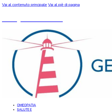
Vai al contenuto principale
Vai al piè di pagina
Un blog ideato da CeMON
OMEOPATIA
SALUTE E