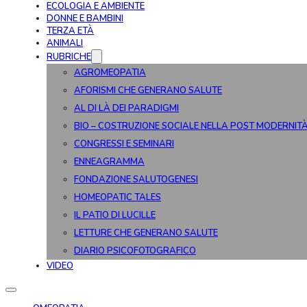
ECOLOGIA E AMBIENTE
DONNE E BAMBINI
TERZA ETÀ
ANIMALI
RUBRICHE
AGROMEOPATIA
AFORISMI CHE GENERANO SALUTE
AL DI LÀ DEI PARADIGMI
BIO – COSTRUZIONE SOCIALE NELLA POST MODERNIT
CONGRESSI E SEMINARI
ENNEAGRAMMA
FONDAZIONE SALUTOGENESI
HOMEOPATIC TALES
IL PATIO DI LUCILLE
LETTURE CHE GENERANO SALUTE
DIARIO PSICOFOTOGRAFICO
VIDEO