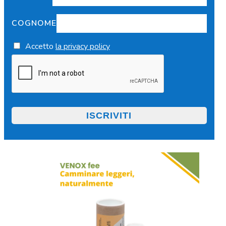
COGNOME
Accetto
la privacy policy