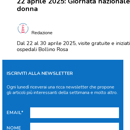
22 aprile 2025: Giornata nazionale
donna
Redazione
Dal 22 al 30 aprile 2025, visite gratuite e inizia
ospedali Bollino Rosa
ISCRIVITI ALLA NEWSLETTER
Ogni lunedì riceverai una ricca newsletter che propone
gli articoli più interessanti della settimana e molto altro.
EMAIL*
NOME