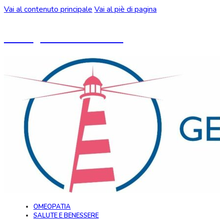
Vai al contenuto principale
Vai al piè di pagina
Un blog ideato da CeMON
OMEOPATIA
SALUTE E BENESSERE