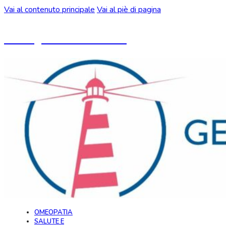
Vai al contenuto principale
Vai al piè di pagina
Un blog ideato da CeMON
OMEOPATIA
SALUTE E