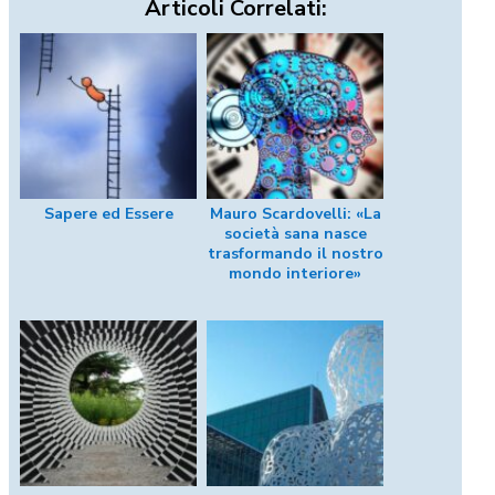
Articoli Correlati:
Sapere ed Essere
Mauro Scardovelli: «La
società sana nasce
trasformando il nostro
mondo interiore»