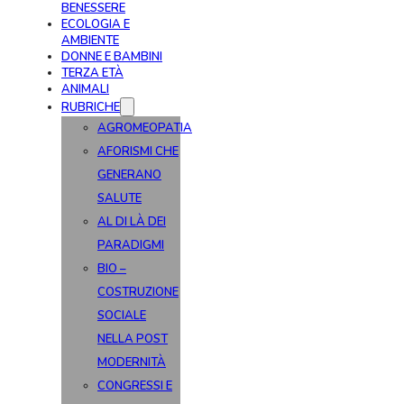
BENESSERE
ECOLOGIA E
AMBIENTE
DONNE E BAMBINI
TERZA ETÀ
ANIMALI
RUBRICHE
AGROMEOPATIA
AFORISMI CHE
GENERANO
SALUTE
AL DI LÀ DEI
PARADIGMI
BIO –
COSTRUZIONE
SOCIALE
NELLA POST
MODERNITÀ
CONGRESSI E