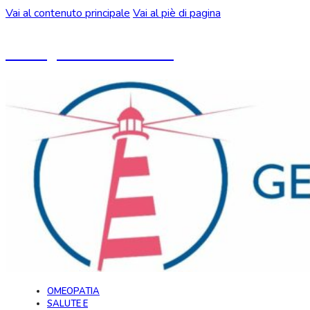
Vai al contenuto principale
Vai al piè di pagina
Un blog ideato da CeMON
OMEOPATIA
SALUTE E