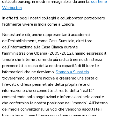
dall’outsourcing, in modi inimmaginabili, da anni fa,
sostiene
Warburton
.
In effetti, oggi i nostri colleghi e collaboratori potrebbero
facilmente vivere in India come a Londra.
Nonostante ciò, anche rappresentanti accademici
dell’establishment, come Cass Sunstein, direttore
dell’informazione alla Casa Bianca durante
l’amministrazione Obama (2009-2012), hanno espresso il
timore che Internet ci renda più radicati nei nostri stessi
preconcetti, a causa della nostra capacità di filtrare le
informazioni che ne riceviamo.
Stando a Sunstein
,
troveremmo le nostre nicchie e creeremo una sorta di
firewall o difesa perimetrale della propria rete di
informazione che ci connette al resto della “realtà”,
consentendo solo angolazioni e informazioni selezionate
che confermino la nostra posizione nel “mondo”. All’interno
dei media convenzionali le voci che vengono ascoltate, i
loro video e Tweet forniscono storie umane in prima