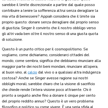
sarebbe il limite discrezionale a partire dal quale posso
contribuire a lenire la sofferenza altrui senza deragliare la
mia vita di benessere? Appiah considera che il limite sia
proprio questo: donare senza deragliare dal proprio senso
di giustizia. Singer è convinto che il nostro obbligo verso
gli altri vada ben oltre il nostro senso di una giusta quota
di soluzione.
Questo è un punto critico per il cosmopolitismo. Se
vogliamo, come dichiariamo, considerarci cittadini del
mondo, come sembra, significa che debbiamo rinunciare alla
maggior parte dei nostri beni mondani, rinunciare all’opera,
al buon vino, al
calcio
dal vivo o a qualsiasi altra indulgenza
costosa? Anche se Singer avesse ragione sui nostri
obblighi morali, sarebbe chiaro che la visione di sacrificio
che chiede rende l’intera visione poco attraente. Chi è
pronto a seguirlo anche fino a donare il cinque per cento
del proprio reddito annuo? Questo è un vero problema
filosofico e politico su come vivere. È una seria sfida al