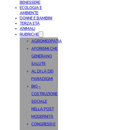
BENESSERE
ECOLOGIA E
AMBIENTE
DONNE E BAMBINI
TERZA ETÀ
ANIMALI
RUBRICHE
AGROMEOPATIA
AFORISMI CHE
GENERANO
SALUTE
AL DI LÀ DEI
PARADIGMI
BIO –
COSTRUZIONE
SOCIALE
NELLA POST
MODERNITÀ
CONGRESSI E