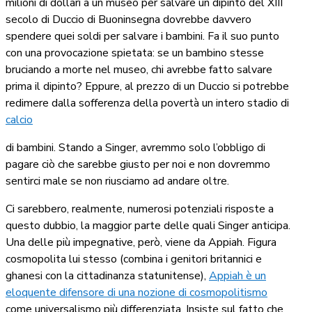
milioni di dollari a un museo per salvare un dipinto del XIII
secolo di Duccio di Buoninsegna dovrebbe davvero
spendere quei soldi per salvare i bambini. Fa il suo punto
con una provocazione spietata: se un bambino stesse
bruciando a morte nel museo, chi avrebbe fatto salvare
prima il dipinto? Eppure, al prezzo di un Duccio si potrebbe
redimere dalla sofferenza della povertà un intero stadio di
calcio
di bambini. Stando a Singer, avremmo solo l’obbligo di
pagare ciò che sarebbe giusto per noi e non dovremmo
sentirci male se non riusciamo ad andare oltre.
Ci sarebbero, realmente, numerosi potenziali risposte a
questo dubbio, la maggior parte delle quali Singer anticipa.
Una delle più impegnative, però, viene da Appiah. Figura
cosmopolita lui stesso (combina i genitori britannici e
ghanesi con la cittadinanza statunitense),
Appiah è un
eloquente difensore di una nozione di cosmopolitismo
come universalismo più differenziata. Insiste sul fatto che