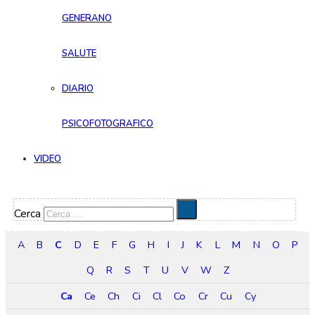
GENERANO
SALUTE
DIARIO
PSICOFOTOGRAFICO
VIDEO
Cerca
A
B
C
D
E
F
G
H
I
J
K
L
M
N
O
P
Q
R
S
T
U
V
W
Z
Ca
Ce
Ch
Ci
Cl
Co
Cr
Cu
Cy