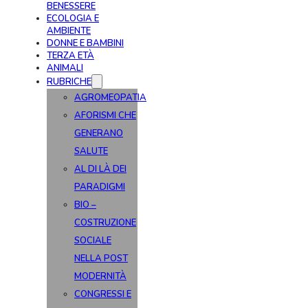
BENESSERE
ECOLOGIA E
AMBIENTE
DONNE E BAMBINI
TERZA ETÀ
ANIMALI
RUBRICHE
AGROMEOPATIA
AFORISMI CHE
GENERANO
SALUTE
AL DI LÀ DEI
PARADIGMI
BIO –
COSTRUZIONE
SOCIALE
NELLA POST
MODERNITÀ
CONGRESSI E