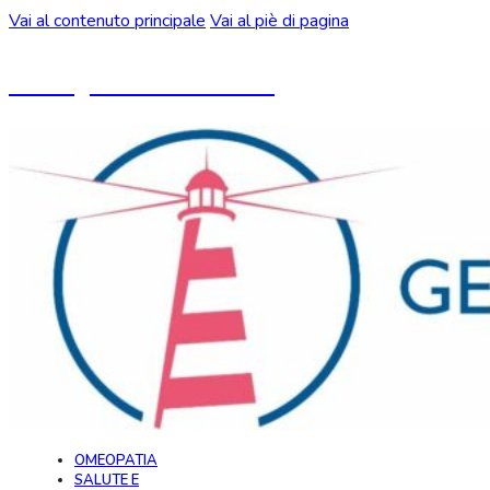
Vai al contenuto principale
Vai al piè di pagina
Un blog ideato da CeMON
OMEOPATIA
SALUTE E