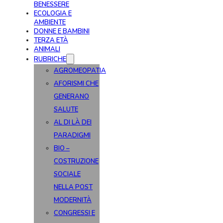
BENESSERE
ECOLOGIA E
AMBIENTE
DONNE E BAMBINI
TERZA ETÀ
ANIMALI
RUBRICHE
AGROMEOPATIA
AFORISMI CHE
GENERANO
SALUTE
AL DI LÀ DEI
PARADIGMI
BIO –
COSTRUZIONE
SOCIALE
NELLA POST
MODERNITÀ
CONGRESSI E