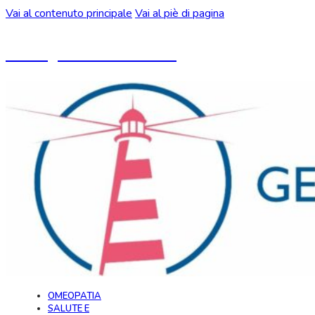
Vai al contenuto principale
Vai al piè di pagina
Un blog ideato da CeMON
OMEOPATIA
SALUTE E