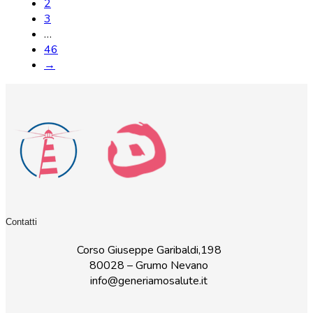
2
3
…
46
→
Contatti
Corso Giuseppe Garibaldi,198
80028 – Grumo Nevano
info@generiamosalute.it