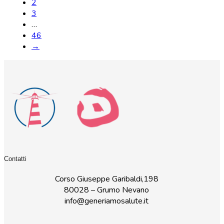
2
3
…
46
→
Contatti
Corso Giuseppe Garibaldi,198
80028 – Grumo Nevano
info@generiamosalute.it