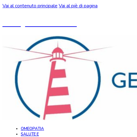
Vai al contenuto principale
Vai al piè di pagina
Un blog ideato da CeMON
OMEOPATIA
SALUTE E