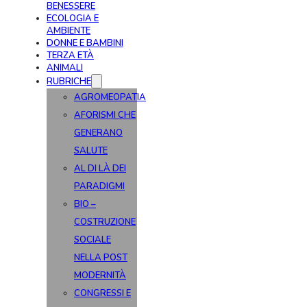
BENESSERE
ECOLOGIA E
AMBIENTE
DONNE E BAMBINI
TERZA ETÀ
ANIMALI
RUBRICHE
AGROMEOPATIA
AFORISMI CHE
GENERANO
SALUTE
AL DI LÀ DEI
PARADIGMI
BIO –
COSTRUZIONE
SOCIALE
NELLA POST
MODERNITÀ
CONGRESSI E