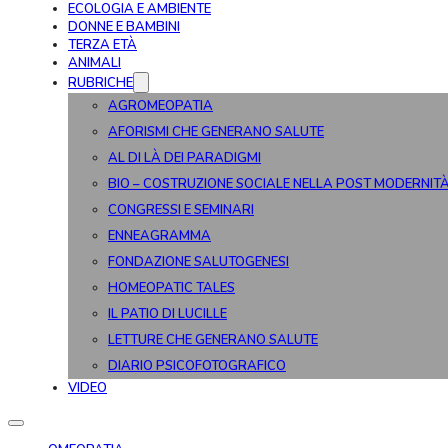
ECOLOGIA E AMBIENTE
DONNE E BAMBINI
TERZA ETÀ
ANIMALI
RUBRICHE
AGROMEOPATIA
AFORISMI CHE GENERANO SALUTE
AL DI LÀ DEI PARADIGMI
BIO – COSTRUZIONE SOCIALE NELLA POST MODERNIT
CONGRESSI E SEMINARI
ENNEAGRAMMA
FONDAZIONE SALUTOGENESI
HOMEOPATIC TALES
IL PATIO DI LUCILLE
LETTURE CHE GENERANO SALUTE
DIARIO PSICOFOTOGRAFICO
VIDEO