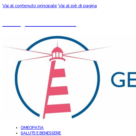
Vai al contenuto principale
Vai al piè di pagina
Un blog ideato da CeMON
OMEOPATIA
SALUTE E BENESSERE