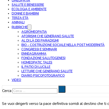
OMEOPATIA
SALUTE E BENESSERE
ECOLOGIA E AMBIENTE
DONNE E BAMBINI
TERZA ETÀ
ANIMALI
RUBRICHE
AGROMEOPATIA
AFORISMI CHE GENERANO SALUTE
AL DI LÀ DEI PARADIGMI
BIO – COSTRUZIONE SOCIALE NELLA POST MODERNITÀ
CONGRESSI E SEMINARI
ENNEAGRAMMA
FONDAZIONE SALUTOGENESI
HOMEOPATIC TALES
IL PATIO DI LUCILLE
LETTURE CHE GENERANO SALUTE
DIARIO PSICOFOTOGRAFICO
VIDEO
Cerca
Se vuoi dirigerti verso la pace definitiva sorridi al destino che t