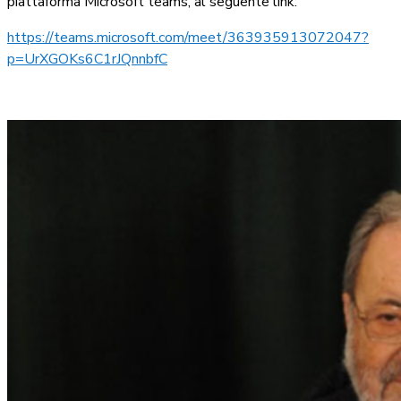
piattaforma Microsoft teams, al seguente link:
https://teams.microsoft.com/meet/363935913072047?
p=UrXGOKs6C1rJQnnbfC