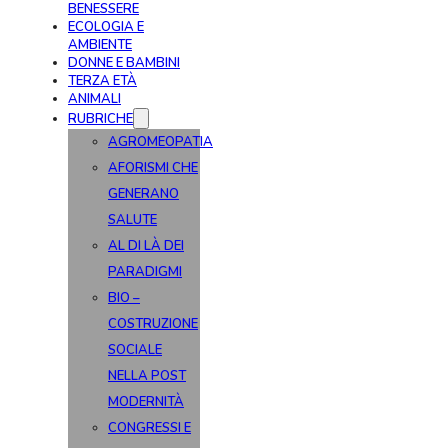
BENESSERE
ECOLOGIA E
AMBIENTE
DONNE E BAMBINI
TERZA ETÀ
ANIMALI
RUBRICHE
AGROMEOPATIA
AFORISMI CHE
GENERANO
SALUTE
AL DI LÀ DEI
PARADIGMI
BIO –
COSTRUZIONE
SOCIALE
NELLA POST
MODERNITÀ
CONGRESSI E