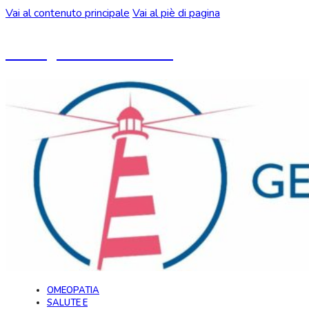
Vai al contenuto principale
Vai al piè di pagina
Un blog ideato da CeMON
OMEOPATIA
SALUTE E