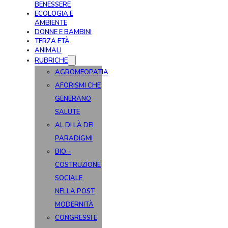
BENESSERE
ECOLOGIA E
AMBIENTE
DONNE E BAMBINI
TERZA ETÀ
ANIMALI
RUBRICHE
AGROMEOPATIA
AFORISMI CHE
GENERANO
SALUTE
AL DI LÀ DEI
PARADIGMI
BIO –
COSTRUZIONE
SOCIALE
NELLA POST
MODERNITÀ
CONGRESSI E