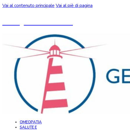
Vai al contenuto principale
Vai al piè di pagina
Un blog ideato da CeMON
OMEOPATIA
SALUTE E