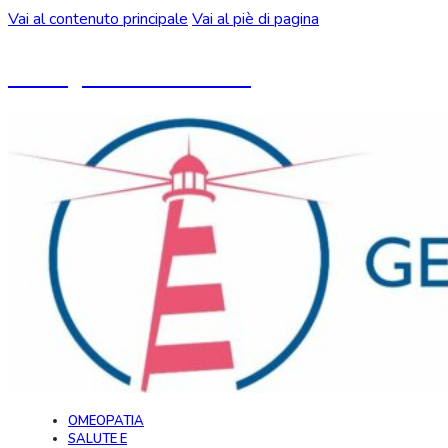
Vai al contenuto principale
Vai al piè di pagina
Un blog ideato da CeMON
OMEOPATIA
SALUTE E