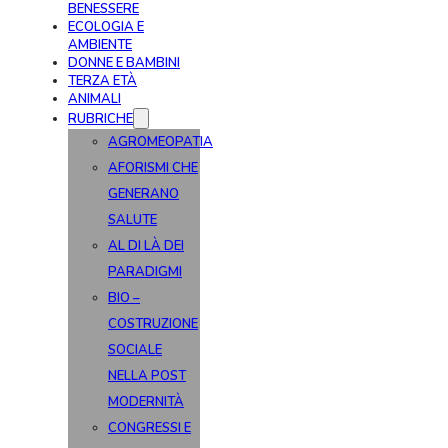
BENESSERE
ECOLOGIA E
AMBIENTE
DONNE E BAMBINI
TERZA ETÀ
ANIMALI
RUBRICHE
AGROMEOPATIA
AFORISMI CHE
GENERANO
SALUTE
AL DI LÀ DEI
PARADIGMI
BIO –
COSTRUZIONE
SOCIALE
NELLA POST
MODERNITÀ
CONGRESSI E