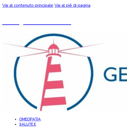
Vai al contenuto principale
Vai al piè di pagina
Un blog ideato da CeMON
OMEOPATIA
SALUTE E