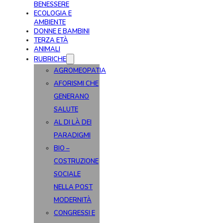
BENESSERE
ECOLOGIA E
AMBIENTE
DONNE E BAMBINI
TERZA ETÀ
ANIMALI
RUBRICHE
AGROMEOPATIA
AFORISMI CHE
GENERANO
SALUTE
AL DI LÀ DEI
PARADIGMI
BIO –
COSTRUZIONE
SOCIALE
NELLA POST
MODERNITÀ
CONGRESSI E