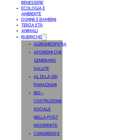
BENESSERE
ECOLOGIA E
AMBIENTE
DONNE E BAMBINI
TERZA ETÀ
ANIMALI
RUBRICHE
AGROMEOPATIA
AFORISMI CHE
GENERANO
SALUTE
AL DI LÀ DEI
PARADIGMI
BIO –
COSTRUZIONE
SOCIALE
NELLA POST
MODERNITÀ
CONGRESSI E