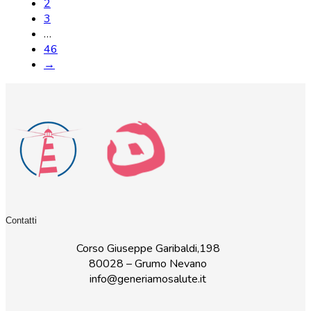
2
3
…
46
→
Contatti
Corso Giuseppe Garibaldi,198
80028 – Grumo Nevano
info@generiamosalute.it