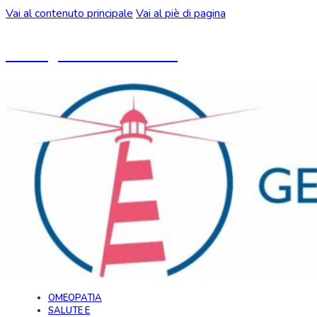
Vai al contenuto principale
Vai al piè di pagina
Un blog ideato da CeMON
OMEOPATIA
SALUTE E