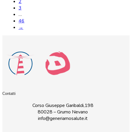
2
3
…
46
→
Contatti
Corso Giuseppe Garibaldi,198
80028 – Grumo Nevano
info@generiamosalute.it