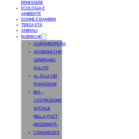
BENESSERE
ECOLOGIA E
AMBIENTE
DONNE E BAMBINI
TERZA ETÀ
ANIMALI
RUBRICHE
AGROMEOPATIA
AFORISMI CHE
GENERANO
SALUTE
AL DI LÀ DEI
PARADIGMI
BIO –
COSTRUZIONE
SOCIALE
NELLA POST
MODERNITÀ
CONGRESSI E