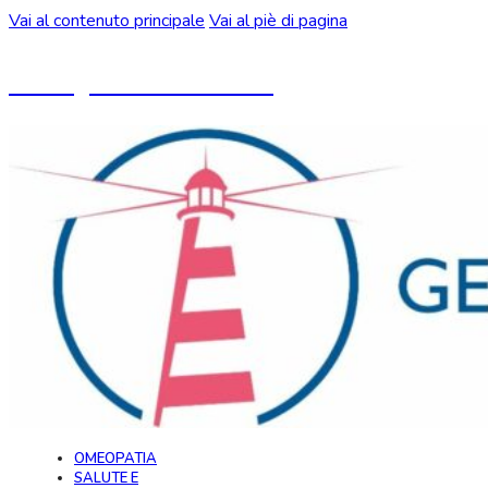
Vai al contenuto principale
Vai al piè di pagina
Un blog ideato da CeMON
OMEOPATIA
SALUTE E