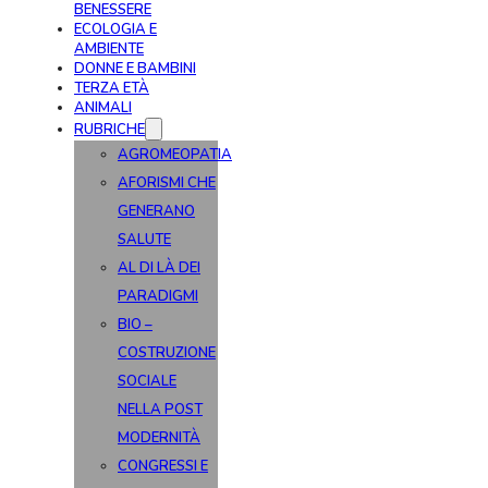
BENESSERE
ECOLOGIA E
AMBIENTE
DONNE E BAMBINI
TERZA ETÀ
ANIMALI
RUBRICHE
AGROMEOPATIA
AFORISMI CHE
GENERANO
SALUTE
AL DI LÀ DEI
PARADIGMI
BIO –
COSTRUZIONE
SOCIALE
NELLA POST
MODERNITÀ
CONGRESSI E