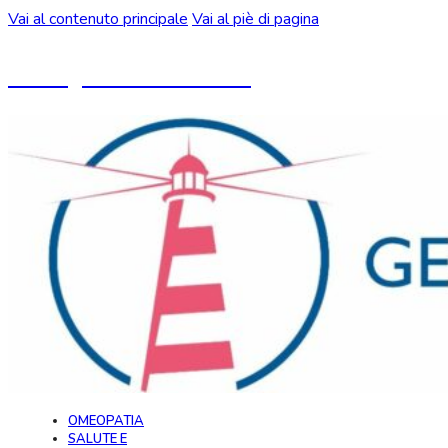
Vai al contenuto principale
Vai al piè di pagina
Un blog ideato da CeMON
OMEOPATIA
SALUTE E