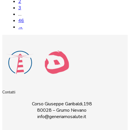
2
3
…
46
→
Contatti
Corso Giuseppe Garibaldi,198
80028 – Grumo Nevano
info@generiamosalute.it