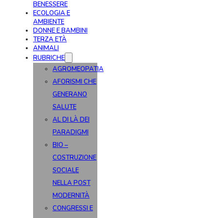
BENESSERE
ECOLOGIA E
AMBIENTE
DONNE E BAMBINI
TERZA ETÀ
ANIMALI
RUBRICHE
AGROMEOPATIA
AFORISMI CHE
GENERANO
SALUTE
AL DI LÀ DEI
PARADIGMI
BIO –
COSTRUZIONE
SOCIALE
NELLA POST
MODERNITÀ
CONGRESSI E