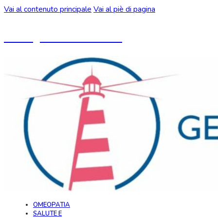
Vai al contenuto principale
Vai al piè di pagina
Un blog ideato da CeMON
OMEOPATIA
SALUTE E