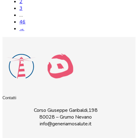
2
3
…
46
→
Contatti
Corso Giuseppe Garibaldi,198
80028 – Grumo Nevano
info@generiamosalute.it