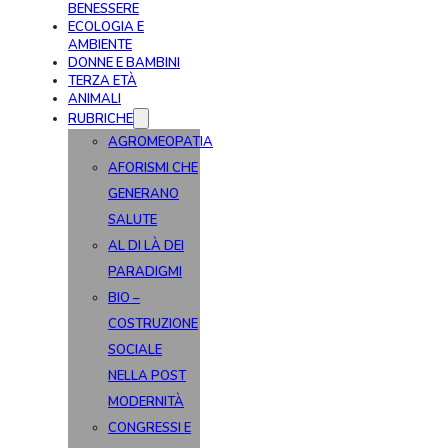
BENESSERE
ECOLOGIA E
AMBIENTE
DONNE E BAMBINI
TERZA ETÀ
ANIMALI
RUBRICHE
AGROMEOPATIA
AFORISMI CHE
GENERANO
SALUTE
AL DI LÀ DEI
PARADIGMI
BIO –
COSTRUZIONE
SOCIALE
NELLA POST
MODERNITÀ
CONGRESSI E