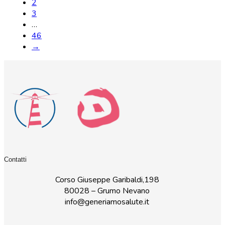
2
3
…
46
→
Contatti
Corso Giuseppe Garibaldi,198
80028 – Grumo Nevano
info@generiamosalute.it