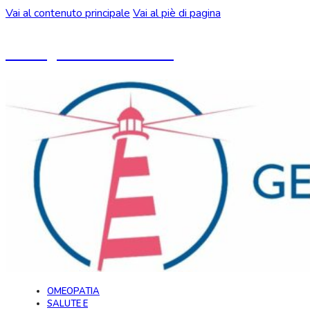
Vai al contenuto principale
Vai al piè di pagina
Un blog ideato da CeMON
OMEOPATIA
SALUTE E