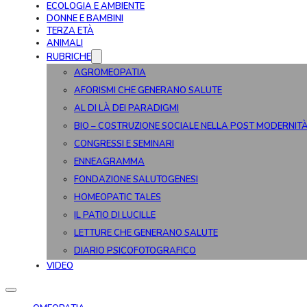
ECOLOGIA E AMBIENTE
DONNE E BAMBINI
TERZA ETÀ
ANIMALI
RUBRICHE
AGROMEOPATIA
AFORISMI CHE GENERANO SALUTE
AL DI LÀ DEI PARADIGMI
BIO – COSTRUZIONE SOCIALE NELLA POST MODERNIT
CONGRESSI E SEMINARI
ENNEAGRAMMA
FONDAZIONE SALUTOGENESI
HOMEOPATIC TALES
IL PATIO DI LUCILLE
LETTURE CHE GENERANO SALUTE
DIARIO PSICOFOTOGRAFICO
VIDEO