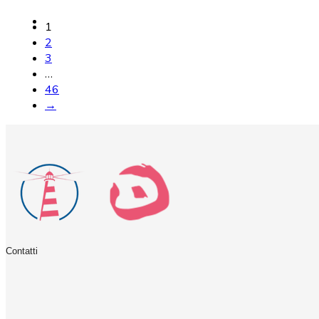
1
2
3
…
46
→
Contatti