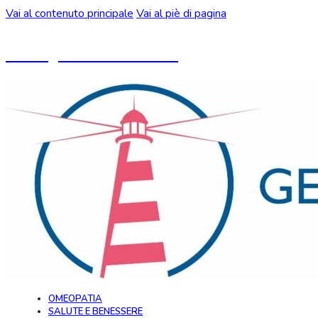
Vai al contenuto principale
Vai al piè di pagina
Un blog ideato da CeMON
OMEOPATIA
SALUTE E BENESSERE