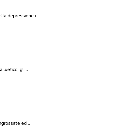
nella depressione e…
 luetico, gli…
 ingrossate ed…