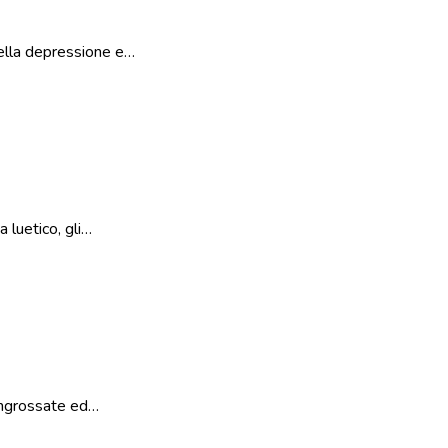
nella depressione e…
 luetico, gli…
 ingrossate ed…