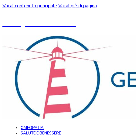
Vai al contenuto principale
Vai al piè di pagina
Un blog ideato da CeMON
OMEOPATIA
SALUTE E BENESSERE