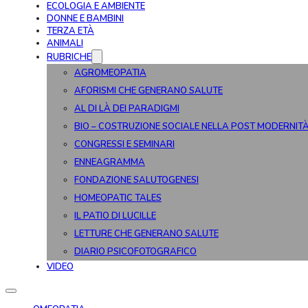
ECOLOGIA E AMBIENTE
DONNE E BAMBINI
TERZA ETÀ
ANIMALI
RUBRICHE
AGROMEOPATIA
AFORISMI CHE GENERANO SALUTE
AL DI LÀ DEI PARADIGMI
BIO – COSTRUZIONE SOCIALE NELLA POST MODERNIT
CONGRESSI E SEMINARI
ENNEAGRAMMA
FONDAZIONE SALUTOGENESI
HOMEOPATIC TALES
IL PATIO DI LUCILLE
LETTURE CHE GENERANO SALUTE
DIARIO PSICOFOTOGRAFICO
VIDEO