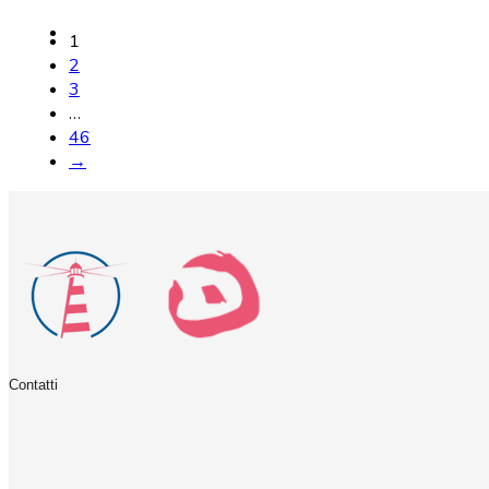
1
2
3
…
46
→
Contatti