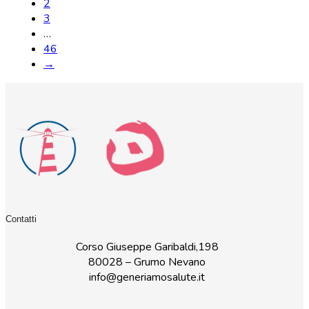
2
3
…
46
→
Contatti
Corso Giuseppe Garibaldi,198
80028 – Grumo Nevano
info@generiamosalute.it