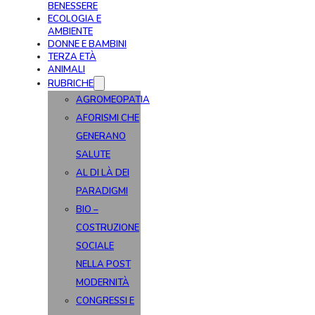
BENESSERE
ECOLOGIA E
AMBIENTE
DONNE E BAMBINI
TERZA ETÀ
ANIMALI
RUBRICHE
AGROMEOPATIA
AFORISMI CHE
GENERANO
SALUTE
AL DI LÀ DEI
PARADIGMI
BIO –
COSTRUZIONE
SOCIALE
NELLA POST
MODERNITÀ
CONGRESSI E