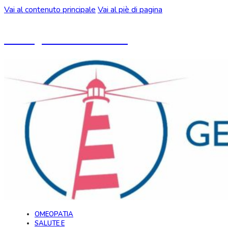
Vai al contenuto principale
Vai al piè di pagina
Un blog ideato da CeMON
OMEOPATIA
SALUTE E