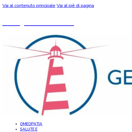
Vai al contenuto principale
Vai al piè di pagina
Un blog ideato da CeMON
OMEOPATIA
SALUTE E