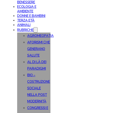
BENESSERE
ECOLOGIA E
AMBIENTE
DONNE E BAMBINI
TERZA ETÀ
ANIMALI
RUBRICHE
AGROMEOPATIA
AFORISMI CHE
GENERANO
SALUTE
AL DI LÀ DEI
PARADIGMI
BIO –
COSTRUZIONE
SOCIALE
NELLA POST
MODERNITÀ
CONGRESSI E