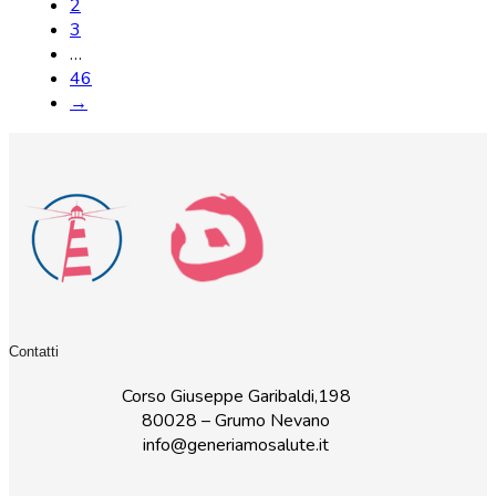
2
3
…
46
→
Contatti
Corso Giuseppe Garibaldi,198
80028 – Grumo Nevano
info@generiamosalute.it