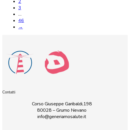
2
3
…
46
→
Contatti
Corso Giuseppe Garibaldi,198
80028 – Grumo Nevano
info@generiamosalute.it