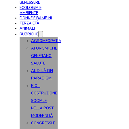
BENESSERE
ECOLOGIA E
AMBIENTE
DONNE E BAMBINI
TERZA ETÀ
ANIMALI
RUBRICHE
AGROMEOPATIA
AFORISMI CHE
GENERANO
SALUTE
AL DI LÀ DEI
PARADIGMI
BIO –
COSTRUZIONE
SOCIALE
NELLA POST
MODERNITÀ
CONGRESSI E