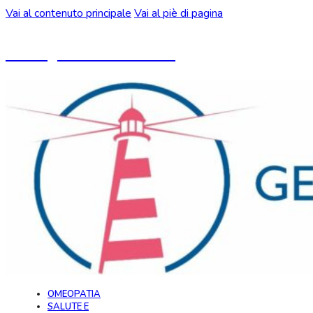
Vai al contenuto principale
Vai al piè di pagina
Un blog ideato da CeMON
OMEOPATIA
SALUTE E