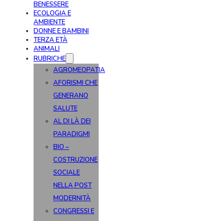
BENESSERE
ECOLOGIA E
AMBIENTE
DONNE E BAMBINI
TERZA ETÀ
ANIMALI
RUBRICHE
AGROMEOPATIA
AFORISMI CHE
GENERANO
SALUTE
AL DI LÀ DEI
PARADIGMI
BIO –
COSTRUZIONE
SOCIALE
NELLA POST
MODERNITÀ
CONGRESSI E