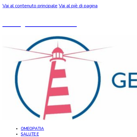
Vai al contenuto principale
Vai al piè di pagina
Un blog ideato da CeMON
OMEOPATIA
SALUTE E