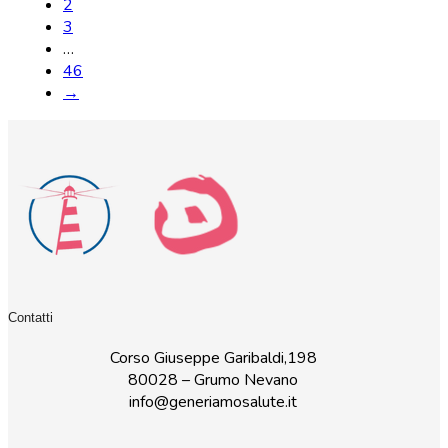
2
3
…
46
→
Contatti
Corso Giuseppe Garibaldi,198
80028 – Grumo Nevano
info@generiamosalute.it