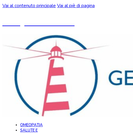
Vai al contenuto principale
Vai al piè di pagina
Un blog ideato da CeMON
OMEOPATIA
SALUTE E