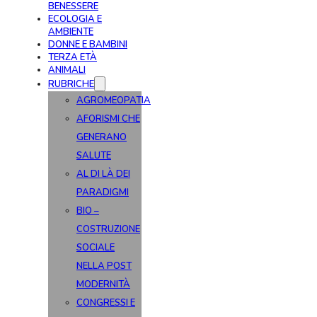
BENESSERE
ECOLOGIA E
AMBIENTE
DONNE E BAMBINI
TERZA ETÀ
ANIMALI
RUBRICHE
AGROMEOPATIA
AFORISMI CHE
GENERANO
SALUTE
AL DI LÀ DEI
PARADIGMI
BIO –
COSTRUZIONE
SOCIALE
NELLA POST
MODERNITÀ
CONGRESSI E