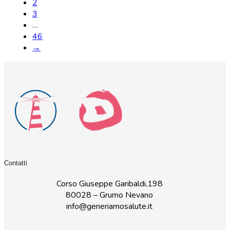
2
3
…
46
→
Contatti
Corso Giuseppe Garibaldi,198
80028 – Grumo Nevano
info@generiamosalute.it