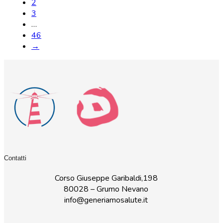
2
3
…
46
→
Contatti
Corso Giuseppe Garibaldi,198
80028 – Grumo Nevano
info@generiamosalute.it