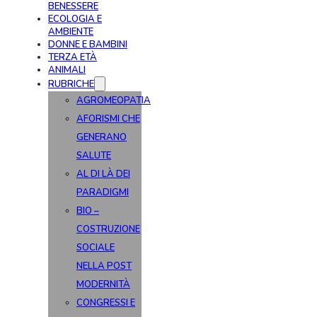
BENESSERE
ECOLOGIA E
AMBIENTE
DONNE E BAMBINI
TERZA ETÀ
ANIMALI
RUBRICHE
AGROMEOPATIA
AFORISMI CHE
GENERANO
SALUTE
AL DI LÀ DEI
PARADIGMI
BIO –
COSTRUZIONE
SOCIALE
NELLA POST
MODERNITÀ
CONGRESSI E