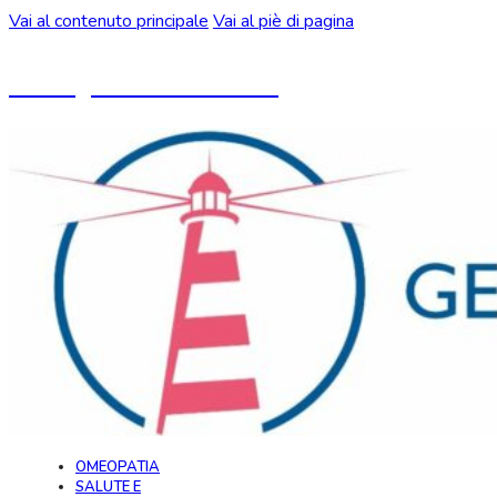
Vai al contenuto principale
Vai al piè di pagina
Un blog ideato da CeMON
OMEOPATIA
SALUTE E