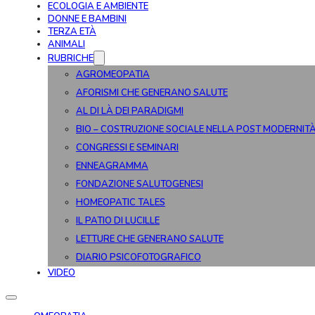
ECOLOGIA E AMBIENTE
DONNE E BAMBINI
TERZA ETÀ
ANIMALI
RUBRICHE
AGROMEOPATIA
AFORISMI CHE GENERANO SALUTE
AL DI LÀ DEI PARADIGMI
BIO – COSTRUZIONE SOCIALE NELLA POST MODERNIT
CONGRESSI E SEMINARI
ENNEAGRAMMA
FONDAZIONE SALUTOGENESI
HOMEOPATIC TALES
IL PATIO DI LUCILLE
LETTURE CHE GENERANO SALUTE
DIARIO PSICOFOTOGRAFICO
VIDEO