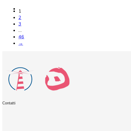
1
2
3
…
46
→
Contatti