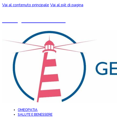
Vai al contenuto principale
Vai al piè di pagina
Un blog ideato da CeMON
OMEOPATIA
SALUTE E BENESSERE