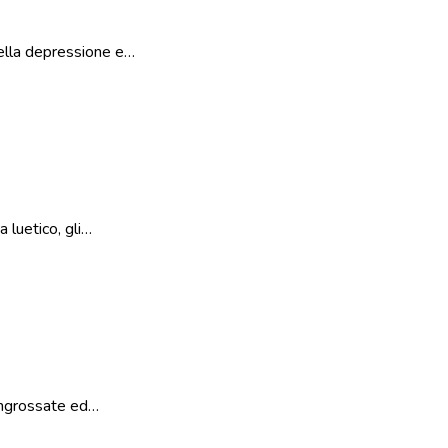
nella depressione e…
 luetico, gli…
 ingrossate ed…