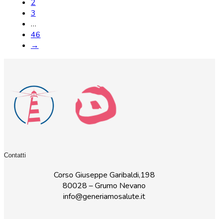
2
3
…
46
→
Contatti
Corso Giuseppe Garibaldi,198
80028 – Grumo Nevano
info@generiamosalute.it