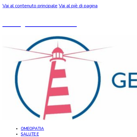
Vai al contenuto principale
Vai al piè di pagina
Un blog ideato da CeMON
OMEOPATIA
SALUTE E