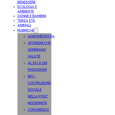
BENESSERE
ECOLOGIA E
AMBIENTE
DONNE E BAMBINI
TERZA ETÀ
ANIMALI
RUBRICHE
AGROMEOPATIA
AFORISMI CHE
GENERANO
SALUTE
AL DI LÀ DEI
PARADIGMI
BIO –
COSTRUZIONE
SOCIALE
NELLA POST
MODERNITÀ
CONGRESSI E