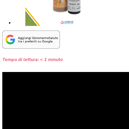
Tempo di lettura:
< 1
minuto