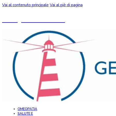
Vai al contenuto principale
Vai al piè di pagina
Un blog ideato da CeMON
OMEOPATIA
SALUTE E