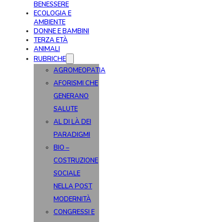
BENESSERE
ECOLOGIA E
AMBIENTE
DONNE E BAMBINI
TERZA ETÀ
ANIMALI
RUBRICHE
AGROMEOPATIA
AFORISMI CHE
GENERANO
SALUTE
AL DI LÀ DEI
PARADIGMI
BIO –
COSTRUZIONE
SOCIALE
NELLA POST
MODERNITÀ
CONGRESSI E