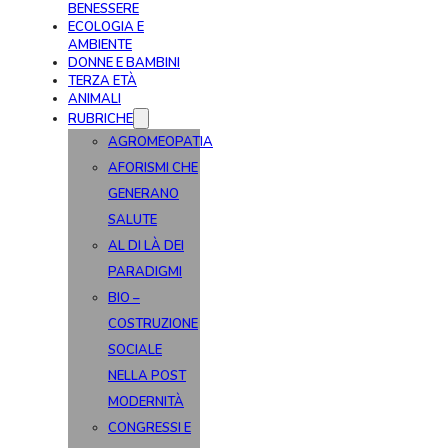
BENESSERE
ECOLOGIA E
AMBIENTE
DONNE E BAMBINI
TERZA ETÀ
ANIMALI
RUBRICHE
AGROMEOPATIA
AFORISMI CHE
GENERANO
SALUTE
AL DI LÀ DEI
PARADIGMI
BIO –
COSTRUZIONE
SOCIALE
NELLA POST
MODERNITÀ
CONGRESSI E