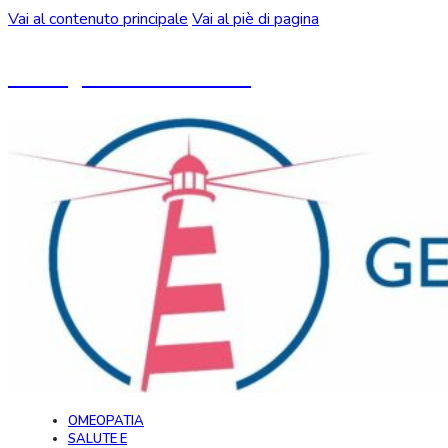
Vai al contenuto principale
Vai al piè di pagina
Un blog ideato da CeMON
OMEOPATIA
SALUTE E