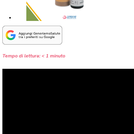
Tempo di lettura:
< 1
minuto