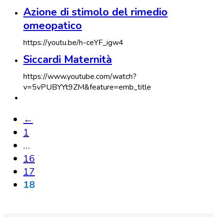
Azione di stimolo del rimedio
omeopatico
https://youtu.be/h-ceYF_igw4
Siccardi Maternità
https://www.youtube.com/watch?
v=5vPUBYYt9ZM&feature=emb_title
←
1
…
16
17
18