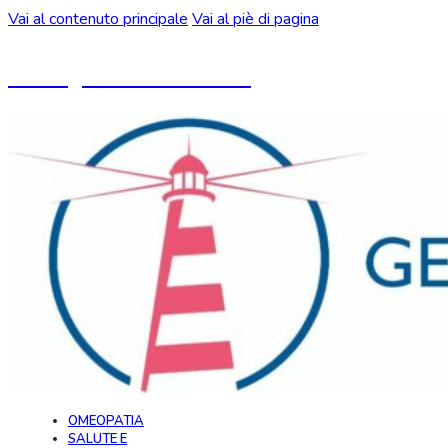
Vai al contenuto principale
Vai al piè di pagina
Un blog ideato da CeMON
OMEOPATIA
SALUTE E