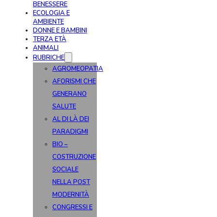
BENESSERE
ECOLOGIA E
AMBIENTE
DONNE E BAMBINI
TERZA ETÀ
ANIMALI
RUBRICHE
AGROMEOPATIA
AFORISMI CHE
GENERANO
SALUTE
AL DI LÀ DEI
PARADIGMI
BIO –
COSTRUZIONE
SOCIALE
NELLA POST
MODERNITÀ
CONGRESSI E