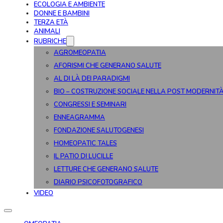
ECOLOGIA E AMBIENTE
DONNE E BAMBINI
TERZA ETÀ
ANIMALI
RUBRICHE
AGROMEOPATIA
AFORISMI CHE GENERANO SALUTE
AL DI LÀ DEI PARADIGMI
BIO – COSTRUZIONE SOCIALE NELLA POST MODERNIT
CONGRESSI E SEMINARI
ENNEAGRAMMA
FONDAZIONE SALUTOGENESI
HOMEOPATIC TALES
IL PATIO DI LUCILLE
LETTURE CHE GENERANO SALUTE
DIARIO PSICOFOTOGRAFICO
VIDEO