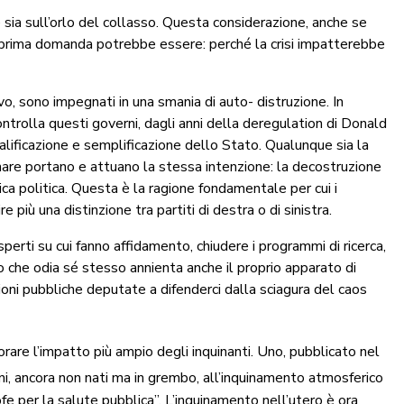
le sia sull’orlo del collasso. Questa considerazione, anche se
la prima domanda potrebbe essere: perché la crisi impatterebbe
ievo, sono impegnati in una smania di auto- distruzione. In
ntrolla questi governi, dagli anni della deregulation di Donald
ificazione e semplificazione dello Stato. Qualunque sia la
nare portano e attuano la stessa intenzione: la decostruzione
ica politica. Questa è la ragione fondamentale per cui i
più una distinzione tra partiti di destra o di sinistra.
esperti su cui fanno affidamento, chiudere i programmi di ricerca,
ato che odia sé stesso annienta anche il proprio apparato di
ioni pubbliche deputate a difenderci dalla sciagura del caos
plorare l’impatto più ampio degli inquinanti. Uno, pubblicato nel
i, ancora non nati ma in grembo, all’inquinamento atmosferico
fe per la salute pubblica”. L’inquinamento nell’utero è ora