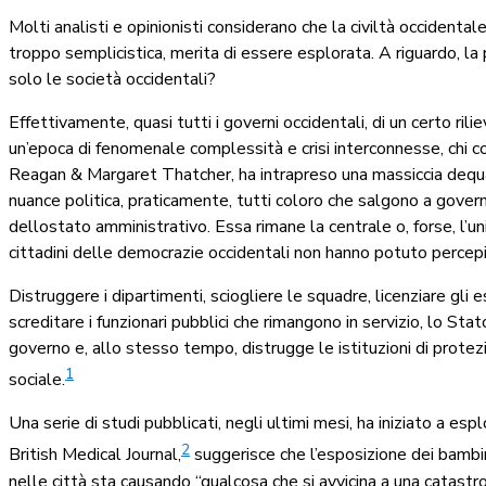
Molti analisti e opinionisti considerano che la civiltà occidenta
troppo semplicistica, merita di essere esplorata. A riguardo, 
solo le società occidentali?
Effettivamente, quasi tutti i governi occidentali, di un certo ril
un’epoca di fenomenale complessità e crisi interconnesse, chi co
Reagan & Margaret Thatcher, ha intrapreso una massiccia dequal
nuance politica, praticamente, tutti coloro che salgono a gover
dellostato amministrativo. Essa rimane la centrale o, forse, l’un
cittadini delle democrazie occidentali non hanno potuto percepire 
Distruggere i dipartimenti, sciogliere le squadre, licenziare gli 
screditare i funzionari pubblici che rimangono in servizio, lo St
governo e, allo stesso tempo, distrugge le istituzioni di protez
1
sociale.
Una serie di studi pubblicati, negli ultimi mesi, ha iniziato a es
2
British Medical Journal,
suggerisce che l’esposizione dei bambin
nelle città sta causando “qualcosa che si avvicina a una catastro