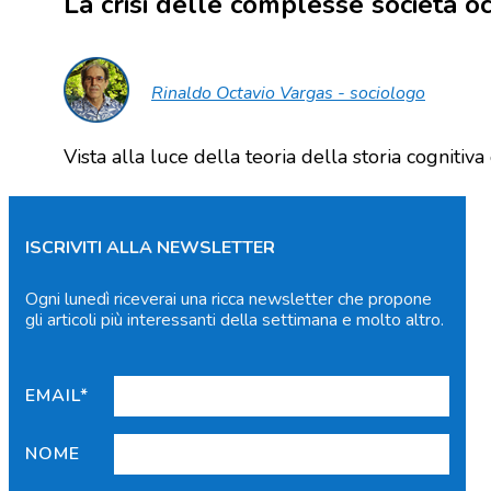
La crisi delle complesse società oc
Rinaldo Octavio Vargas - sociologo
Vista alla luce della teoria della storia cognitiv
ISCRIVITI ALLA NEWSLETTER
Ogni lunedì riceverai una ricca newsletter che propone
gli articoli più interessanti della settimana e molto altro.
EMAIL*
NOME