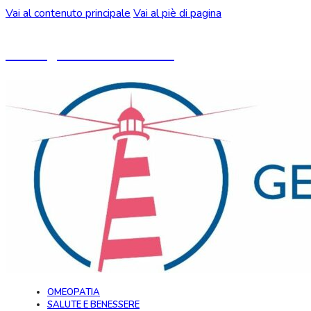
Vai al contenuto principale
Vai al piè di pagina
Un blog ideato da CeMON
OMEOPATIA
SALUTE E BENESSERE