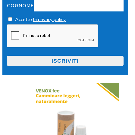
COGNOME
Accetto
la privacy policy