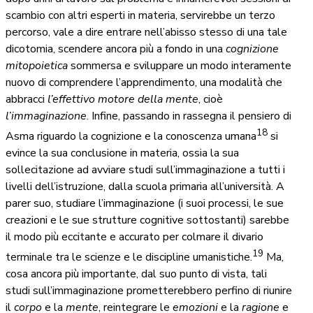
scambio con altri esperti in materia, servirebbe un terzo
percorso, vale a dire entrare nell’abisso stesso di una tale
dicotomia, scendere ancora più a fondo in una
cognizione
mitopoietica
sommersa e sviluppare un modo interamente
nuovo di comprendere l’apprendimento, una modalità che
abbracci
l’effettivo
motore della mente
, cioè
l’immaginazione
. Infine, passando in rassegna il pensiero di
18
Asma riguardo la cognizione e la conoscenza umana
si
evince la sua conclusione in materia, ossia la sua
sollecitazione ad avviare studi sull’immaginazione a tutti i
livelli dell’istruzione, dalla scuola primaria all’università. A
parer suo, studiare l’immaginazione (i suoi processi, le sue
creazioni e le sue strutture cognitive sottostanti) sarebbe
il modo più eccitante e accurato per colmare il divario
19
terminale tra le scienze e le discipline umanistiche.
Ma,
cosa ancora più importante, dal suo punto di vista, tali
studi sull’immaginazione prometterebbero perfino di riunire
il
corpo
e la
mente
, reintegrare le
emozioni
e la
ragione
e