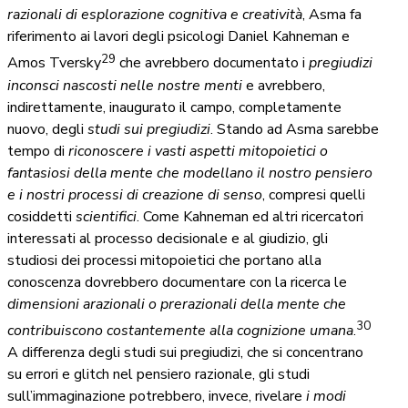
razionali di esplorazione cognitiva e creatività
, Asma fa
riferimento ai lavori degli psicologi Daniel Kahneman e
29
Amos Tversky
che avrebbero documentato i
pregiudizi
inconsci nascosti nelle nostre menti
e avrebbero,
indirettamente, inaugurato il campo, completamente
nuovo, degli
studi sui pregiudizi
. Stando ad Asma sarebbe
tempo di
riconoscere i vasti aspetti mitopoietici o
fantasiosi della mente
che modellano il nostro pensiero
e i nostri processi di creazione di senso
, compresi quelli
cosiddetti
scientifici
. Come Kahneman ed altri ricercatori
interessati al processo decisionale e al giudizio, gli
studiosi dei processi mitopoietici che portano alla
conoscenza dovrebbero documentare con la ricerca le
dimensioni arazionali o prerazionali della mente che
30
contribuiscono costantemente alla cognizione umana
.
A differenza degli studi sui pregiudizi, che si concentrano
su errori e glitch nel pensiero razionale, gli studi
sull’immaginazione potrebbero, invece, rivelare
i modi