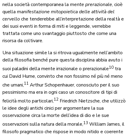
nella società contemporanea la
mente prerazionale
, cioè
quella
manifestazione mitopoietica
delle attività del
cervello
che tenderebbe all’interpretazione della realtà e
dei suoi eventi in forma di miti e leggende, verrebbe
trattata come uno svantaggio piuttosto che come una
risorsa da coltivare.
Una situazione simile la si ritrova ugualmente nell’ambito
della filosofia benché pure questa disciplina abbia avuto i
10
suoi paladini della mente irrazionale o prerazionale
tra
cui David Hume, convinto che non fossimo né più né meno
11
che umani,
Arthur Schopenhauer, conosciuto per il suo
pessimismo ma era in ogni caso un conoscitore di tipi di
12
felicità molto particolari,
Friedrich Nietzsche, che utilizzò
le idee degli antichi cinici per argomentare la sua
osservazione circa la morte dell’idea di dio e le sue
13
osservazioni sulla natura della morale,
William James, il
filosofo pragmatico che rispose in modo nitido e coerente