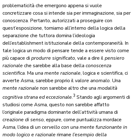
problematicità che emergono appena si vuole
concretizzare cosa si intende sia per immaginazione, sia per
conoscenza. Pertanto, autorizzati a proseguire con
quest’esposizione, torniamo all’interno della logica della
separazione che tuttora domina l’ideologia
dell’establishment istituzionale della contemporaneità. In
tale logica un modo di pensare tende a essere visto come
più capace di
produrre significato
, vale a dire il
pensiero
razionale
che sarebbe alla base della
conoscenza
scientifica
. Ma
una
mente razionale
, logica e scientifica, ci
avverte Asma, sarebbe proprio il
valore anomalo
. Una
mente razionale
non sarebbe altro che una
modalità
3
cognitiva strana ed eccezionale
.
Stando agli argomenti di
studiosi come Asma, questo non sarebbe affatto
l’originale paradigma dominante dell’attività umana di
creazione di senso
, eppure, come puntualizza mordace
Asma, l’idea di
un cervello con una mente funzionante in
modo logico e razionale
rimane
l’esempio della