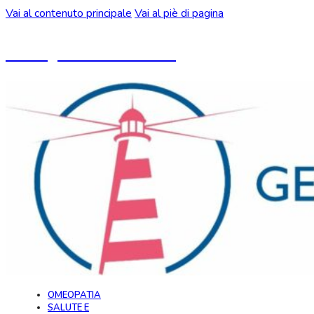
Vai al contenuto principale
Vai al piè di pagina
Un blog ideato da CeMON
OMEOPATIA
SALUTE E