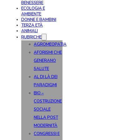
BENESSERE
ECOLOGIA E
AMBIENTE
DONNE E BAMBINI
TERZA ETÀ
ANIMALI
RUBRICHE
AGROMEOPATIA
AFORISMI CHE
GENERANO
SALUTE
AL DI LÀ DEI
PARADIGMI
BIO –
COSTRUZIONE
SOCIALE
NELLA POST
MODERNITÀ
CONGRESSI E