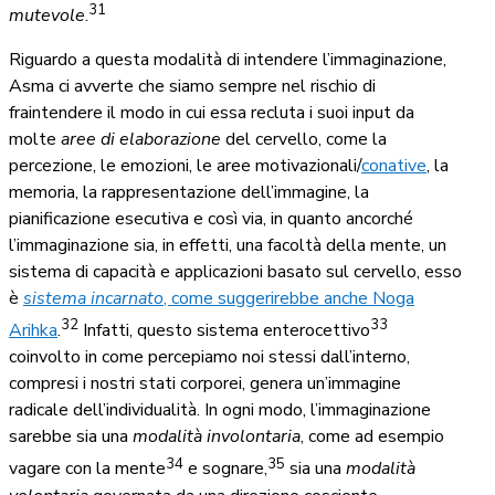
31
mutevole
.
Riguardo a questa modalità di intendere l’immaginazione,
Asma ci avverte che siamo sempre nel rischio di
fraintendere il modo in cui essa recluta i suoi input da
molte
aree di elaborazione
del cervello, come la
percezione, le emozioni, le aree motivazionali/
conative
, la
memoria, la rappresentazione dell’immagine, la
pianificazione esecutiva e così via, in quanto ancorché
l’immaginazione sia, in effetti, una facoltà della mente, un
sistema di capacità e applicazioni basato sul cervello, esso
è
sistema incarnato
, come suggerirebbe anche Noga
32
33
Arihka
.
Infatti, questo sistema enterocettivo
coinvolto in come percepiamo noi stessi dall’interno,
compresi i nostri stati corporei, genera un’immagine
radicale dell’individualità. In ogni modo, l’immaginazione
sarebbe sia una
modalità involontaria
, come ad esempio
34
35
vagare con la mente
e sognare,
sia una
modalità