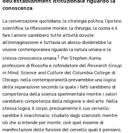
dell’establishment istituzionale riguardo la
conoscenza
La conversazione quotidiana, la strategia politica, l’ipotesi
scientifica, la riflessione morale, la chirurgia, la cucina e il
fare l’amore sarebbero tutte attività dovute
all’immaginazione e tuttavia un abisso dividerebbe la
visione contemporanea riguardo la natura umana e la
1
stessa conoscenza umana.
Per Stephen Asma,
professore di filosofia e cofondatore del
Research Group
in Mind, Science and Culture
del
Columbia College
di
Chicago, nella contemporaneità prevarrebbe una
logica
della separazione
secondo la quale
i fatti
sarebbero di
competenza della scienza sperimentale mentre
i valori
sarebbero competenza della religione e dell’arte. Nella
stessa logica, il
corpo
, precisamente il
suo cervello
,
sarebbe il
macchinario
, studiato dagli scienziati, mentre
ciò che si intende per
mente
, cioè quel insieme di
manifestazioni delle funzioni del cervello quali il pensiero,