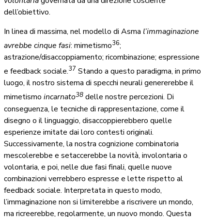
volontaria
governata da una direzione cosciente
dell’obiettivo.
In linea di massima, nel modello di Asma
l’immaginazione
36
avrebbe cinque fasi
: mimetismo
;
astrazione/disaccoppiamento; ricombinazione; espressione
37
e feedback sociale.
Stando a questo paradigma, in primo
luogo, il nostro sistema di specchi neurali genererebbe il
38
mimetismo
incarnato
delle nostre percezioni. Di
conseguenza, le tecniche di rappresentazione, come il
disegno o il linguaggio, disaccoppierebbero quelle
esperienze imitate dai loro contesti originali.
Successivamente, la nostra cognizione combinatoria
mescolerebbe e setaccerebbe la novità, involontaria o
volontaria, e poi, nelle due fasi finali, quelle nuove
combinazioni verrebbero espresse e lette rispetto al
feedback sociale. Interpretata in questo modo,
l’immaginazione non si limiterebbe a riscrivere un mondo,
ma ricreerebbe, regolarmente, un nuovo mondo. Questa