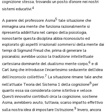
cognizione stessa
, trovando un posto d’onore nei nostri
4
sistemi educativi.
5
A parere del professore Asma
tale situazione che
immagina una mente che funziona razionalmente si
ripresenta addirittura nel campo della psicologia,
nonostante questa disciplina abbia riconosciuto ed
esplorato gli
aspetti irrazionali sommersi
della mente dai
tempi di Sigmund Freud che, prima di generare la
psicanalisi, avrebbe ucciso la
tradizione intellettuale
6
cartesiana
dominante del
dualismo
mente-corpo,
e di
Carl Jung che introdusse l’incantesimo seducente dell’idea
7
dell’
inconscio
collettivo
.
La situazione rimane tale anche
8
nell’attuale Teoria del Sistema 1 della cognizione
per
quanto essa sia considerata come istintiva e veloce.
Questi innovativi contributi circa la cognizione, sostiene
Asma, avrebbero avuto, tuttavia, scarso impatto effettivo
9
sulla nostra idea di impostare l’istruzione.
Invero, ancora