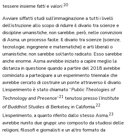
20
tessere insieme
fatti
e
valori
.
Avviare siffatti studi sull’immaginazione a tutti i livelli
dell’istruzione allo scopo di ridurre il divario tra scienze e
discipline umanistiche, non sarebbe, però, nelle convinzioni
di Asma, un processo facile. Il divario tra scienze (scienze,
tecnologie, ingegnerie e matematiche) e arti liberali o
umanistiche, non sarebbe soltanto radicato. Esso sarebbe
anche enorme. Asma avrebbe iniziato a capire meglio la
distanza in questione quando a partire del 2018 avrebbe
cominciato a partecipare a un esperimento triennale che
avrebbe cercato di costruire un ponte attraverso il divario.
L’esperimento è stato chiamato “
Public Theologies of
21
Technology and Presence
“
tenutosi presso l’
Institute
22
of Buddhist Studies
di Berkeley, in California.
23
L’esperimento, a quanto riferito dallo stesso Asma,
avrebbe riunito due gruppi: uno composto da studiosi delle
religioni, filosofi e giornalisti e un altro formato da