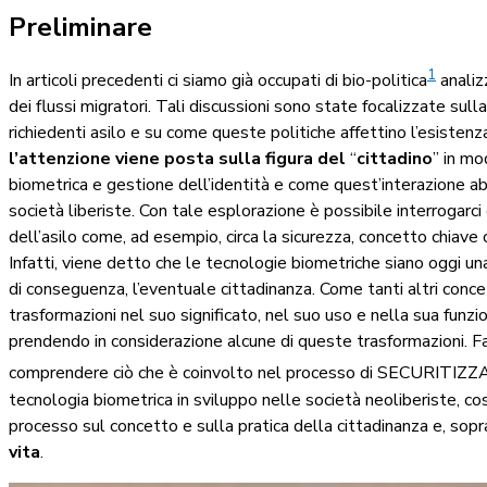
Preliminare
1
In articoli precedenti ci siamo già occupati di bio-politica
analiz
dei flussi migratori. Tali discussioni sono state focalizzate sul
richiedenti asilo e su come queste politiche affettino l’esisten
l’attenzione viene posta sulla figura del
“
cittadino
” in mo
biometrica e gestione dell’identità e come quest’interazione abbi
società liberiste. Con tale esplorazione è possibile interrogarci 
dell’asilo come, ad esempio, circa la sicurezza, concetto chiave 
Infatti, viene detto che le tecnologie biometriche siano oggi una
di conseguenza, l’eventuale cittadinanza. Come tanti altri conce
trasformazioni nel suo significato, nel suo uso e nella sua funz
prendendo in considerazione alcune di queste trasformazioni. Fa
comprendere ciò che è coinvolto nel processo di SECURIT
tecnologia biometrica in sviluppo nelle società neoliberiste, 
processo sul concetto e sulla pratica della cittadinanza e, sop
vita
.