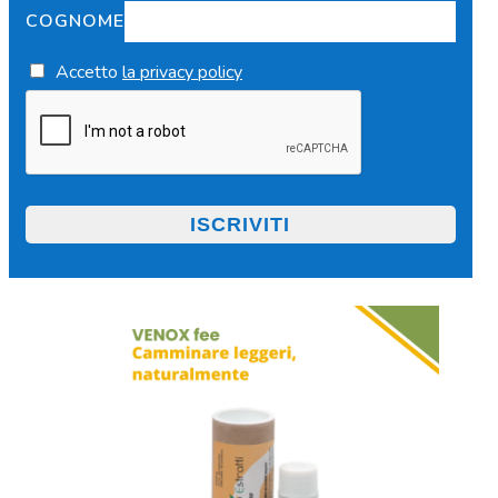
COGNOME
Accetto
la privacy policy