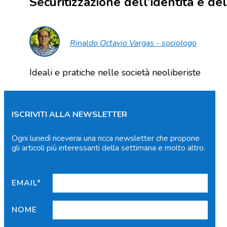
Securitizzazione dell’identità e de
Rinaldo Octavio Vargas - sociologo
Ideali e pratiche nelle società neoliberiste
ISCRIVITI ALLA NEWSLETTER
Ogni lunedì riceverai una ricca newsletter che propone
gli articoli più interessanti della settimana e molto altro.
EMAIL*
NOME