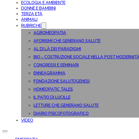
ECOLOGIA E AMBIENTE
DONNE E BAMBINI
TERZA ETÀ
ANIMALI
RUBRICHE
AGROMEOPATIA
AFORISMI CHE GENERANO SALUTE
AL DI LÀ DEI PARADIGMI
BIO – COSTRUZIONE SOCIALE NELLA POST MODERNIT
CONGRESSI E SEMINARI
ENNEAGRAMMA
FONDAZIONE SALUTOGENESI
HOMEOPATIC TALES
IL PATIO DI LUCILLE
LETTURE CHE GENERANO SALUTE
DIARIO PSICOFOTOGRAFICO
VIDEO