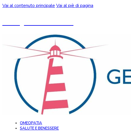
Vai al contenuto principale
Vai al piè di pagina
Un blog ideato da CeMON
OMEOPATIA
SALUTE E BENESSERE