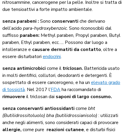
nitrosammine, cancerogene per la pelle. Inoltre si tratta di
due tensioattivi a forte impatto ambientale.
senza parabeni :
Sono
conservanti
che derivano
dell’acido
para-hydroxybenzoic
. Sono riconoscibili dal
suffisso
paraben:
Methyl paraben, Propyl paraben, Butyl
paraben, Ethyl paraben, ecc….. Possono dar luogo a
intolleranze e
causare dermatiti da contatto
, oltre a
essere disturbatori
endocrini
.
senza antimicrobici
come il
triclosan
.
Battericida usato
in molti dentifrici, collutori, deodoranti e detergenti. È
sospettato di essere cancerogeno, e ha un
elevato grado
di tossicità
. Nel 2017 l’
FDA
ha raccomandato di
rimuovere
il triclosan dai
saponi di largo consumo.
senza conservanti antiossidanti
come
bht
(Butilidrossitoluolo) bha (butilidrossianisolo)
: utilizzati
anche negli alimenti, sono considerati capaci di provocare
allergie,
come pure
reazioni cutanee
, e disturbi fisici