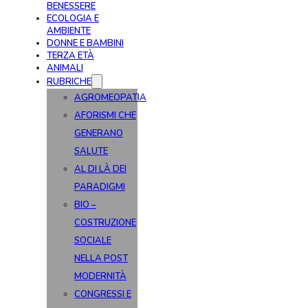
BENESSERE
ECOLOGIA E
AMBIENTE
DONNE E BAMBINI
TERZA ETÀ
ANIMALI
RUBRICHE
AGROMEOPATIA
AFORISMI CHE
GENERANO
SALUTE
AL DI LÀ DEI
PARADIGMI
BIO –
COSTRUZIONE
SOCIALE
NELLA POST
MODERNITÀ
CONGRESSI E