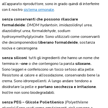
all’apparato riproduttore, sono in grado quindi di interferire
con il nostro
sistema ormonale
.
senza conservanti che possono rilasciare
formaldeide
:
DMDM hydantoin
,
imidazolidinyl urea
,
diazolidinyl urea
,
formaldehyde
,
sodium
hydroxymethylglycinate
. Sono utilizzati come conservanti
che decomponendosi
liberano formaldeide
, sostanza
nociva e cancerogena
senza siliconi
: tutti gli ingredienti che hanno un nome che
termina in –
one
o che contengono la parola
s
iloxane
.
Sono leggeri e conferiscono un tocco setoso alla pelle.
Resistono al calore e all’ossidazione, conservando bene la
crema. Sono idrorepellenti. A lungo andare tendono a
disidratare la pelle e
portano secchezza e irritazione
.
Inoltre non sono biodegradabili.
senza PEG – Glicole Polietilenico
(
Polyethilene