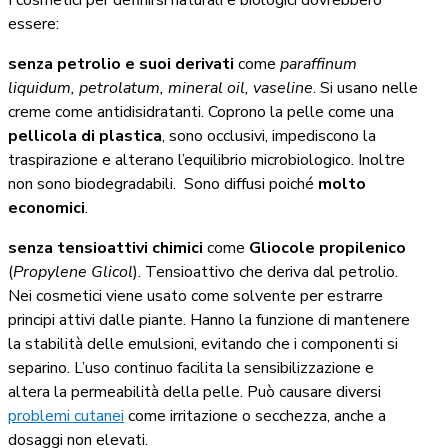
I cosmetici per definirsi naturali e biologici dovrebbero
essere:
senza petrolio e suoi derivati
come
paraffinum
liquidum
, petrolatum, mineral oil, vaseline
. Si usano nelle
creme come antidisidratanti. Coprono la pelle come una
pellicola di plastica
, sono occlusivi, impediscono la
traspirazione e alterano l’equilibrio microbiologico. Inoltre
non sono biodegradabili. Sono diffusi poiché
molto
economici
.
senza tensioattivi chimici
come
Gliocole propilenico
(
Propylene Glicol
). Tensioattivo che deriva dal petrolio.
Nei cosmetici viene usato come solvente per estrarre
principi attivi dalle piante. Hanno la funzione di mantenere
la stabilità delle emulsioni, evitando che i componenti si
separino. L’uso continuo facilita la sensibilizzazione e
altera la permeabilità della pelle. Può causare diversi
problemi cutanei
come irritazione o secchezza, anche a
dosaggi non elevati.