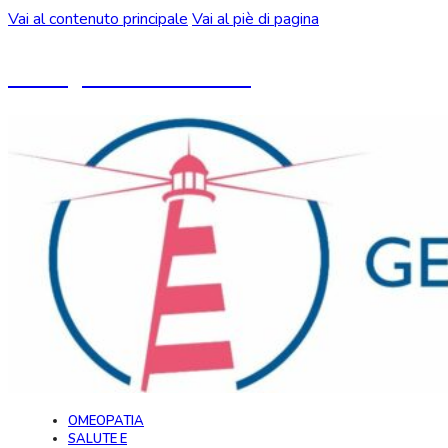
Vai al contenuto principale
Vai al piè di pagina
Un blog ideato da CeMON
OMEOPATIA
SALUTE E