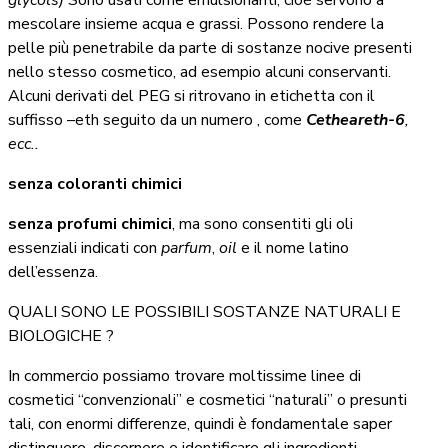
glycols)
Sono usati come emulsionanti, cioè servono a
mescolare insieme acqua e grassi. Possono rendere la
pelle più penetrabile da parte di sostanze nocive presenti
nello stesso cosmetico, ad esempio alcuni conservanti.
Alcuni derivati del PEG si ritrovano in etichetta con il
suffisso –eth seguito da un numero , come
Cetheareth-6
,
ecc..
senza coloranti chimici
senza profumi chimici
, ma sono consentiti gli oli
essenziali indicati con
parfum
,
oil
e il nome latino
dell’essenza.
QUALI SONO LE POSSIBILI SOSTANZE NATURALI E
BIOLOGICHE ?
In commercio possiamo trovare moltissime linee di
cosmetici “convenzionali” e cosmetici “naturali” o presunti
tali, con enormi differenze, quindi è fondamentale saper