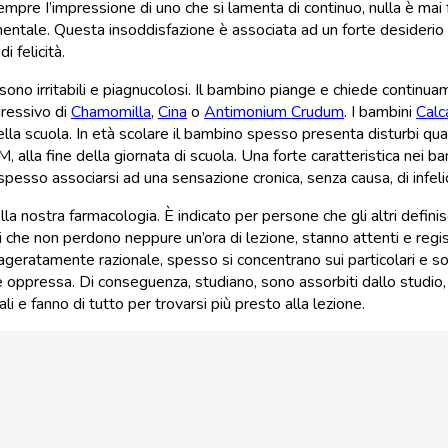
pre I’impressione di uno che si lamenta di continuo, nulla è mai 
mentale. Questa insoddisfazione è associata ad un forte desiderio 
 felicità.
sono irritabili e piagnucolosi. Il bambino piange e chiede continu
ressivo di
Chamomilla
,
Cina
o
Antimonium Crudum
. I bambini
Calc
ella scuola. In età scolare il bambino spesso presenta disturbi qual
M, alla fine della giornata di scuola. Una forte caratteristica nei b
pesso associarsi ad una sensazione cronica, senza causa, di infel
la nostra farmacologia. È indicato per persone che gli altri definiscon
i che non perdono neppure un’ora di lezione, stanno attenti e regi
eratamente razionale, spesso si concentrano sui particolari e son
oppressa. Di conseguenza, studiano, sono assorbiti dallo studio,
e fanno di tutto per trovarsi più presto alla lezione.