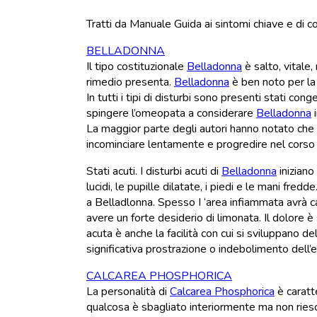
Tratti da Manuale Guida ai sintomi chiave e di c
BELLADONNA
Il tipo costituzionale
Belladonna
è salto, vitale
rimedio presenta.
Belladonna
è ben noto per la 
In tutti i tipi di disturbi sono presenti stati co
spingere l’omeopata a considerare
Belladonna
i
La maggior parte degli autori hanno notato che 
incominciare lentamente e progredire nel corso 
Stati acuti. I disturbi acuti di
Belladonna
iniziano
lucidi, le pupille dilatate, i piedi e le mani fre
a Belladlonna. Spesso I ‘area infiammata avrà c
avere un forte desiderio di limonata. Il dolore
acuta è anche la facilità con cui si sviluppano d
significativa prostrazione o indebolimento dell’e
CALCAREA PHOSPHORICA
La personalità di
Calcarea Phosphorica
è caratt
qualcosa è sbagliato interiormente ma non riesce