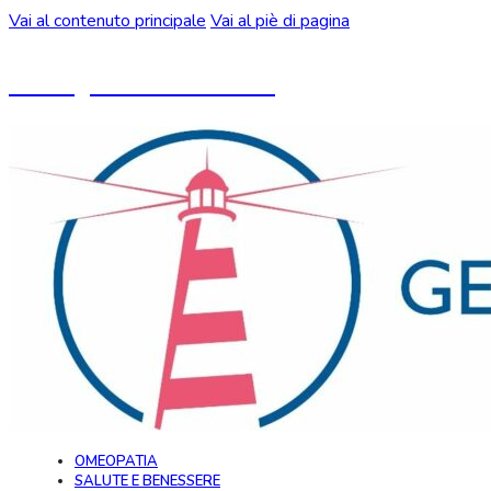
Vai al contenuto principale
Vai al piè di pagina
Un blog ideato da CeMON
OMEOPATIA
SALUTE E BENESSERE