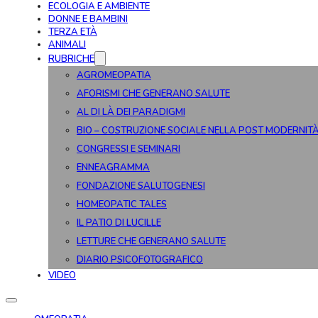
ECOLOGIA E AMBIENTE
DONNE E BAMBINI
TERZA ETÀ
ANIMALI
RUBRICHE
AGROMEOPATIA
AFORISMI CHE GENERANO SALUTE
AL DI LÀ DEI PARADIGMI
BIO – COSTRUZIONE SOCIALE NELLA POST MODERNIT
CONGRESSI E SEMINARI
ENNEAGRAMMA
FONDAZIONE SALUTOGENESI
HOMEOPATIC TALES
IL PATIO DI LUCILLE
LETTURE CHE GENERANO SALUTE
DIARIO PSICOFOTOGRAFICO
VIDEO