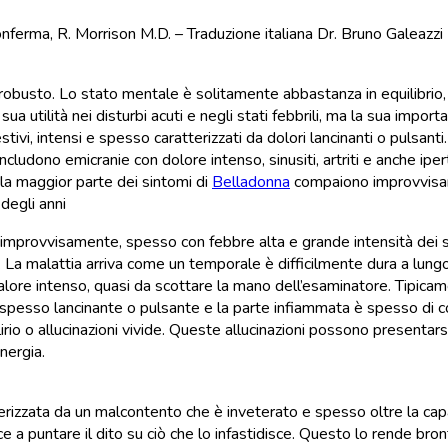
onferma, R. Morrison M.D. – Traduzione italiana Dr. Bruno Galeazzi
, robusto. Lo stato mentale è solitamente abbastanza in equilibrio,
sua utilità nei disturbi acuti e negli stati febbrili, ma la sua impo
ngestivi, intensi e spesso caratterizzati da dolori lancinanti o pulsa
ncludono emicranie con dolore intenso, sinusiti, artriti e anche ipe
la maggior parte dei sintomi di
Belladonna
compaiono improvvisam
degli anni
 improvvisamente, spesso con febbre alta e grande intensità dei sint
dde. La malattia arriva come un temporale è difficilmente dura a lun
alore intenso, quasi da scottare la mano dell’esaminatore. Tipic
 è spesso lancinante o pulsante e la parte infiammata è spesso di 
elirio o allucinazioni vivide. Queste allucinazioni possono presenta
nergia.
erizzata da un malcontento che è inveterato e spesso oltre la ca
 a puntare il dito su ciò che lo infastidisce. Questo lo rende bro