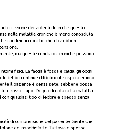
 ad eccezione dei violenti deliri che questo
rtanza nelle malattie croniche è meno conosciuta.
nti. Le condizioni croniche che dovrebbero
rtensione.
ente, ma queste condizioni croniche possono
omi fisici. La faccia è fossa e calda, gli occhi
go; le febbri continue difficilmente risponderanno
amente il paziente è senza sete, sebbene possa
colore rosso cupo. Degno di nota nella malattia
rsi con qualsiasi tipo di febbre e spesso senza
pacità di comprensione del paziente. Sente che
ntolone ed insoddisfatto. Tuttavia è spesso