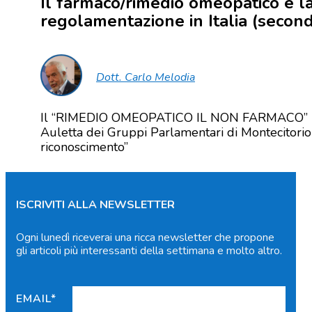
Il farmaco/rimedio omeopatico e l
regolamentazione in Italia (secon
Dott. Carlo Melodia
Il “RIMEDIO OMEOPATICO IL NON FARMACO” 
Auletta dei Gruppi Parlamentari di Montecitorio
riconoscimento”
ISCRIVITI ALLA NEWSLETTER
Ogni lunedì riceverai una ricca newsletter che propone
gli articoli più interessanti della settimana e molto altro.
EMAIL*