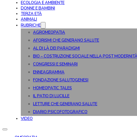
ECOLOGIA E AMBIENTE
DONNE E BAMBINI
TERZA ETÀ
ANIMALI
RUBRICHE
AGROMEOPATIA
AFORISMI CHE GENERANO SALUTE
AL DI LÀ DEI PARADIGMI
BIO – COSTRUZIONE SOCIALE NELLA POST MODERNIT
CONGRESSI E SEMINARI
ENNEAGRAMMA
FONDAZIONE SALUTOGENESI
HOMEOPATIC TALES
IL PATIO DI LUCILLE
LETTURE CHE GENERANO SALUTE
DIARIO PSICOFOTOGRAFICO
VIDEO