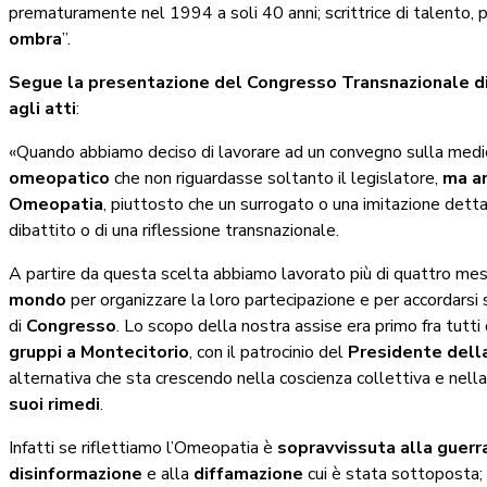
prematuramente nel 1994 a soli 40 anni; scrittrice di talento, p
ombra
”.
Segue la presentazione del Congresso Transnazionale di 
agli atti
:
«Quando abbiamo deciso di lavorare ad un convegno sulla medic
omeopatico
che non riguardasse soltanto il legislatore,
ma an
Omeopatia
, piuttosto che un surrogato o una imitazione dett
dibattito o di una riflessione transnazionale.
A partire da questa scelta abbiamo lavorato più di quattro mes
mondo
per organizzare la loro partecipazione e per accordarsi s
di
Congresso
. Lo scopo della nostra assise era primo fra tutti 
gruppi a Montecitorio
, con il patrocinio del
Presidente dell
alternativa che sta crescendo nella coscienza collettiva e nella 
suoi rimedi
.
Infatti se riflettiamo l’Omeopatia è
sopravvissuta alla guerr
disinformazione
e alla
diffamazione
cui è stata sottoposta; 