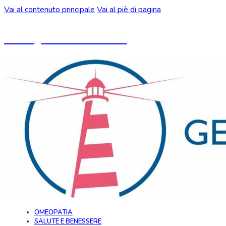
Vai al contenuto principale
Vai al piè di pagina
Un blog ideato da CeMON
OMEOPATIA
SALUTE E BENESSERE