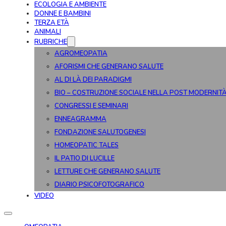
ECOLOGIA E AMBIENTE
DONNE E BAMBINI
TERZA ETÀ
ANIMALI
RUBRICHE
AGROMEOPATIA
AFORISMI CHE GENERANO SALUTE
AL DI LÀ DEI PARADIGMI
BIO – COSTRUZIONE SOCIALE NELLA POST MODERNIT
CONGRESSI E SEMINARI
ENNEAGRAMMA
FONDAZIONE SALUTOGENESI
HOMEOPATIC TALES
IL PATIO DI LUCILLE
LETTURE CHE GENERANO SALUTE
DIARIO PSICOFOTOGRAFICO
VIDEO