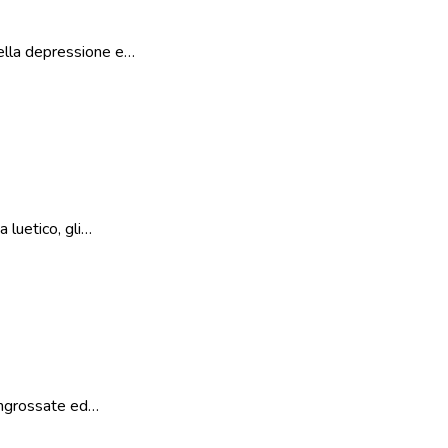
nella depressione e…
 luetico, gli…
 ingrossate ed…