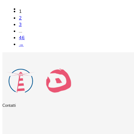
1
2
3
…
46
→
Contatti