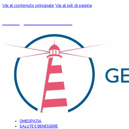
Vai al contenuto principale
Vai al piè di pagina
Un blog ideato da CeMON
OMEOPATIA
SALUTE E BENESSERE