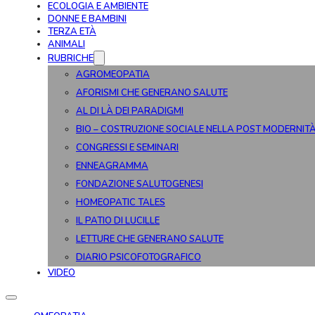
ECOLOGIA E AMBIENTE
DONNE E BAMBINI
TERZA ETÀ
ANIMALI
RUBRICHE
AGROMEOPATIA
AFORISMI CHE GENERANO SALUTE
AL DI LÀ DEI PARADIGMI
BIO – COSTRUZIONE SOCIALE NELLA POST MODERNIT
CONGRESSI E SEMINARI
ENNEAGRAMMA
FONDAZIONE SALUTOGENESI
HOMEOPATIC TALES
IL PATIO DI LUCILLE
LETTURE CHE GENERANO SALUTE
DIARIO PSICOFOTOGRAFICO
VIDEO