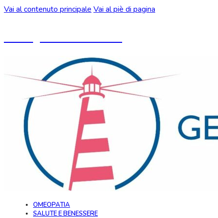
Vai al contenuto principale
Vai al piè di pagina
Un blog ideato da CeMON
OMEOPATIA
SALUTE E BENESSERE