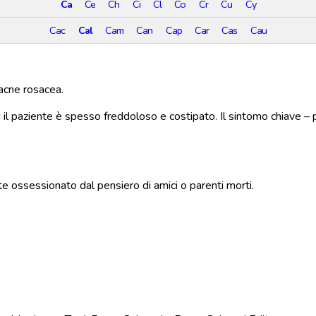
Ca
Ce
Ch
Ci
Cl
Co
Cr
Cu
Cy
Cac
Cal
Cam
Can
Cap
Car
Cas
Cau
acne rosacea.
 il paziente è spesso freddoloso e costipato. Il sintomo chiave – 
te ossessionato dal pensiero di amici o parenti morti.