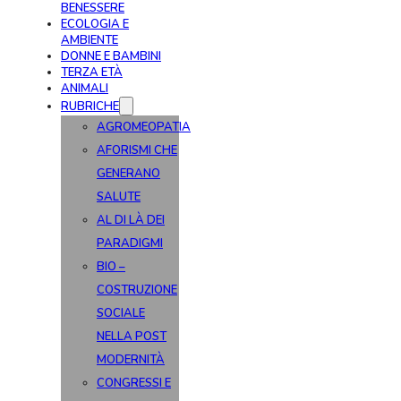
BENESSERE
ECOLOGIA E
AMBIENTE
DONNE E BAMBINI
TERZA ETÀ
ANIMALI
RUBRICHE
AGROMEOPATIA
AFORISMI CHE
GENERANO
SALUTE
AL DI LÀ DEI
PARADIGMI
BIO –
COSTRUZIONE
SOCIALE
NELLA POST
MODERNITÀ
CONGRESSI E