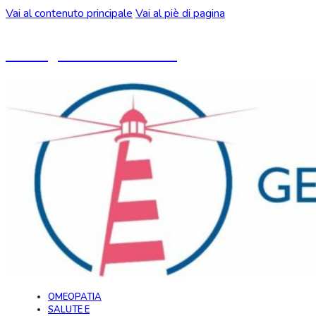
Vai al contenuto principale
Vai al piè di pagina
Un blog ideato da CeMON
OMEOPATIA
SALUTE E