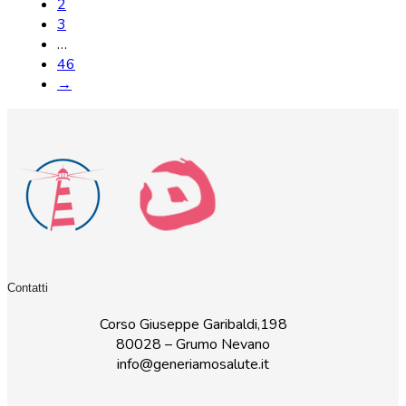
2
3
…
46
→
Contatti
Corso Giuseppe Garibaldi,198
80028 – Grumo Nevano
info@generiamosalute.it