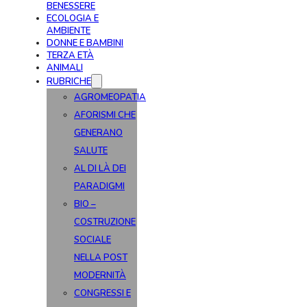
BENESSERE
ECOLOGIA E
AMBIENTE
DONNE E BAMBINI
TERZA ETÀ
ANIMALI
RUBRICHE
AGROMEOPATIA
AFORISMI CHE
GENERANO
SALUTE
AL DI LÀ DEI
PARADIGMI
BIO –
COSTRUZIONE
SOCIALE
NELLA POST
MODERNITÀ
CONGRESSI E