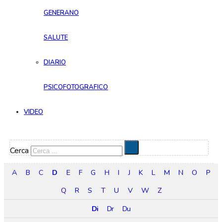
GENERANO
SALUTE
DIARIO
PSICOFOTOGRAFICO
VIDEO
Cerca
A
B
C
D
E
F
G
H
I
J
K
L
M
N
O
P
Q
R
S
T
U
V
W
Z
Di
Dr
Du