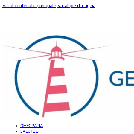
Vai al contenuto principale
Vai al piè di pagina
Un blog ideato da CeMON
OMEOPATIA
SALUTE E