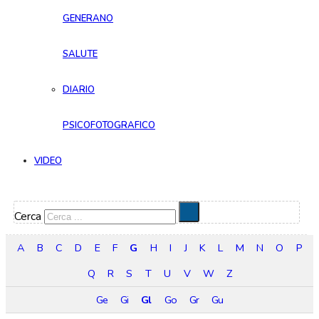
GENERANO
SALUTE
DIARIO
PSICOFOTOGRAFICO
VIDEO
Cerca
A
B
C
D
E
F
G
H
I
J
K
L
M
N
O
P
Q
R
S
T
U
V
W
Z
Ge
Gi
Gl
Go
Gr
Gu