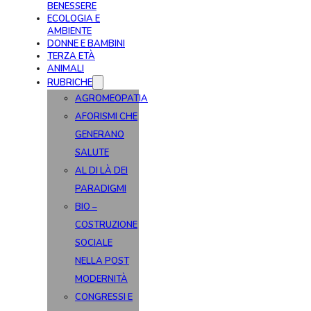
BENESSERE
ECOLOGIA E
AMBIENTE
DONNE E BAMBINI
TERZA ETÀ
ANIMALI
RUBRICHE
AGROMEOPATIA
AFORISMI CHE
GENERANO
SALUTE
AL DI LÀ DEI
PARADIGMI
BIO –
COSTRUZIONE
SOCIALE
NELLA POST
MODERNITÀ
CONGRESSI E