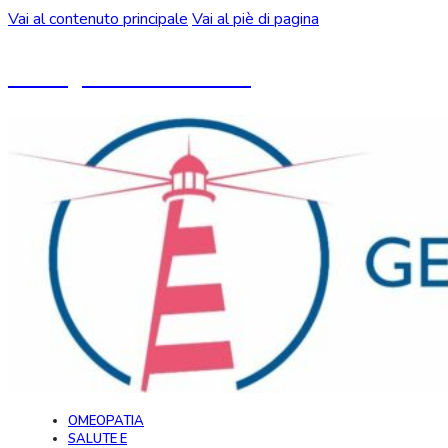
Vai al contenuto principale
Vai al piè di pagina
Un blog ideato da CeMON
OMEOPATIA
SALUTE E