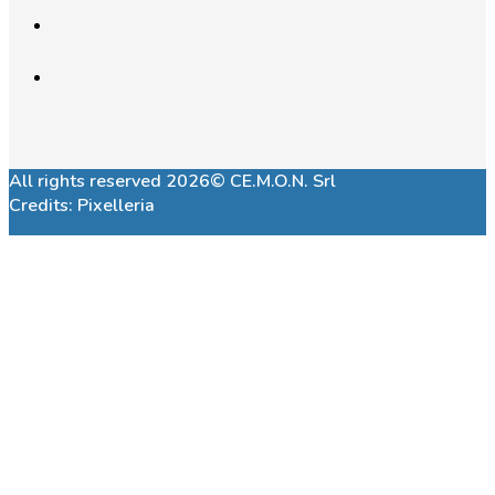
All rights reserved 2026© CE.M.O.N. Srl
Credits:
Pixelleria