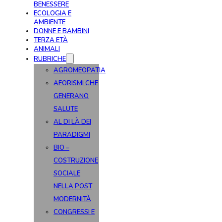
BENESSERE
ECOLOGIA E
AMBIENTE
DONNE E BAMBINI
TERZA ETÀ
ANIMALI
RUBRICHE
AGROMEOPATIA
AFORISMI CHE
GENERANO
SALUTE
AL DI LÀ DEI
PARADIGMI
BIO –
COSTRUZIONE
SOCIALE
NELLA POST
MODERNITÀ
CONGRESSI E