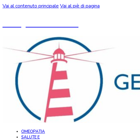
Vai al contenuto principale
Vai al piè di pagina
Un blog ideato da CeMON
OMEOPATIA
SALUTE E