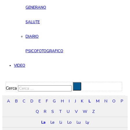
GENERANO
SALUTE
DIARIO
PSICOFOTOGRAFICO
VIDEO
Cerca
A
B
C
D
E
F
G
H
I
J
K
L
M
N
O
P
Q
R
S
T
U
V
W
Z
La
Le
Li
Lo
Lu
Ly