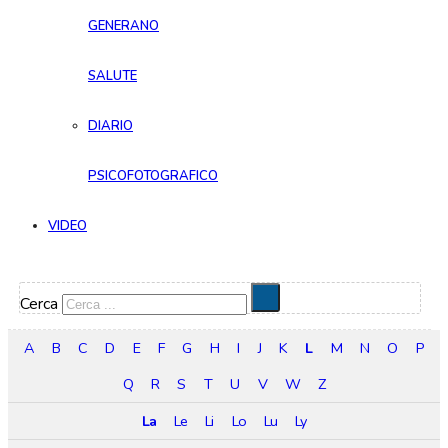
GENERANO
SALUTE
DIARIO
PSICOFOTOGRAFICO
VIDEO
Cerca
A
B
C
D
E
F
G
H
I
J
K
L
M
N
O
P
Q
R
S
T
U
V
W
Z
La
Le
Li
Lo
Lu
Ly