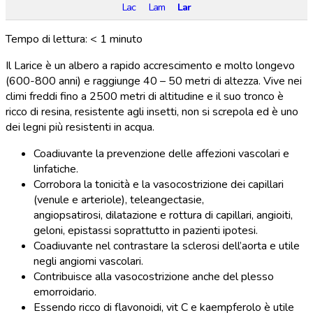
Lac
Lam
Lar
Tempo di lettura:
< 1
minuto
Il Larice è un albero a rapido accrescimento e molto longevo
(600-800 anni) e raggiunge 40 – 50 metri di altezza. Vive nei
climi freddi fino a 2500 metri di altitudine e il suo tronco è
ricco di resina, resistente agli insetti, non si screpola ed è uno
dei legni più resistenti in acqua.
Coadiuvante la prevenzione delle affezioni vascolari e
linfatiche.
Corrobora la tonicità e la vasocostrizione dei capillari
(venule e arteriole), teleangectasie,
angiopsatirosi, dilatazione e rottura di capillari, angioiti,
geloni, epistassi soprattutto in pazienti ipotesi.
Coadiuvante nel contrastare la sclerosi dell’aorta e utile
negli angiomi vascolari.
Contribuisce alla vasocostrizione anche del plesso
emorroidario.
Essendo ricco di flavonoidi, vit C e kaempferolo è utile