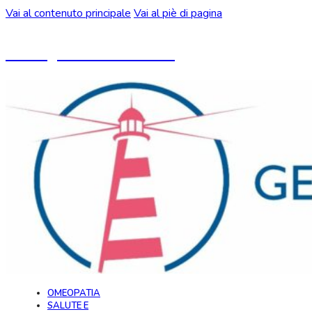
Vai al contenuto principale
Vai al piè di pagina
Un blog ideato da CeMON
OMEOPATIA
SALUTE E