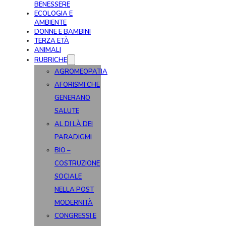
BENESSERE
ECOLOGIA E
AMBIENTE
DONNE E BAMBINI
TERZA ETÀ
ANIMALI
RUBRICHE
AGROMEOPATIA
AFORISMI CHE
GENERANO
SALUTE
AL DI LÀ DEI
PARADIGMI
BIO –
COSTRUZIONE
SOCIALE
NELLA POST
MODERNITÀ
CONGRESSI E