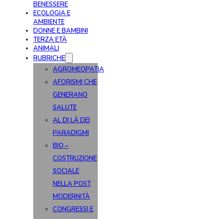
BENESSERE
ECOLOGIA E
AMBIENTE
DONNE E BAMBINI
TERZA ETÀ
ANIMALI
RUBRICHE
AGROMEOPATIA
AFORISMI CHE
GENERANO
SALUTE
AL DI LÀ DEI
PARADIGMI
BIO –
COSTRUZIONE
SOCIALE
NELLA POST
MODERNITÀ
CONGRESSI E