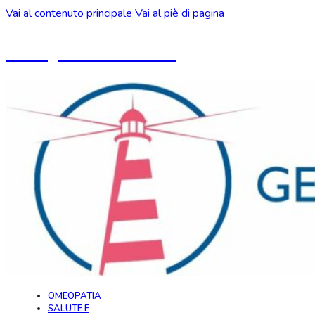
Vai al contenuto principale
Vai al piè di pagina
Un blog ideato da CeMON
OMEOPATIA
SALUTE E