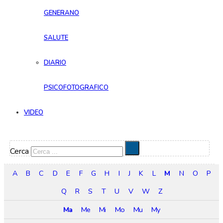
GENERANO
SALUTE
DIARIO
PSICOFOTOGRAFICO
VIDEO
Cerca
A
B
C
D
E
F
G
H
I
J
K
L
M
N
O
P
Q
R
S
T
U
V
W
Z
Ma
Me
Mi
Mo
Mu
My