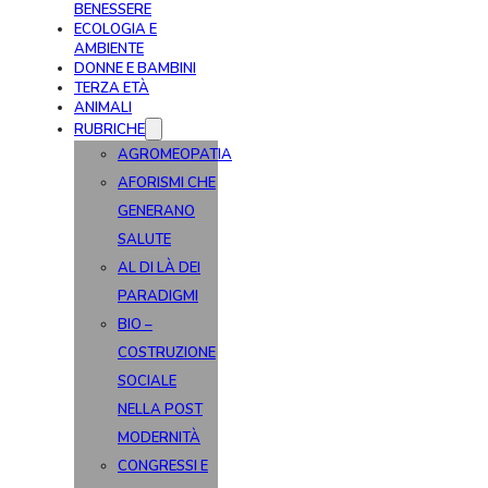
BENESSERE
ECOLOGIA E
AMBIENTE
DONNE E BAMBINI
TERZA ETÀ
ANIMALI
RUBRICHE
AGROMEOPATIA
AFORISMI CHE
GENERANO
SALUTE
AL DI LÀ DEI
PARADIGMI
BIO –
COSTRUZIONE
SOCIALE
NELLA POST
MODERNITÀ
CONGRESSI E