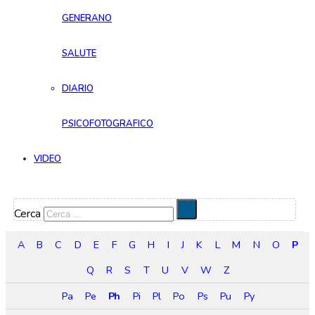
GENERANO
SALUTE
DIARIO
PSICOFOTOGRAFICO
VIDEO
Cerca
A
B
C
D
E
F
G
H
I
J
K
L
M
N
O
P
Q
R
S
T
U
V
W
Z
Pa
Pe
Ph
Pi
Pl
Po
Ps
Pu
Py