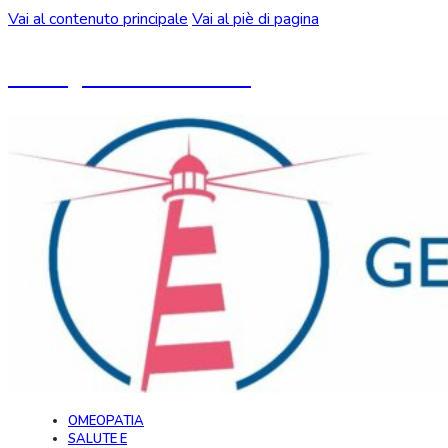
Vai al contenuto principale
Vai al piè di pagina
Un blog ideato da CeMON
OMEOPATIA
SALUTE E