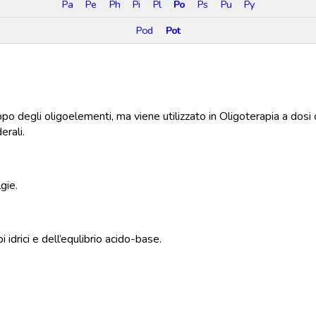
Pa
Pe
Ph
Pi
Pl
Po
Ps
Pu
Py
Pod
Pot
ppo degli oligoelementi, ma viene utilizzato in Oligoterapia a dosi
erali.
lgie.
idrici e dell’equlibrio acido-base.